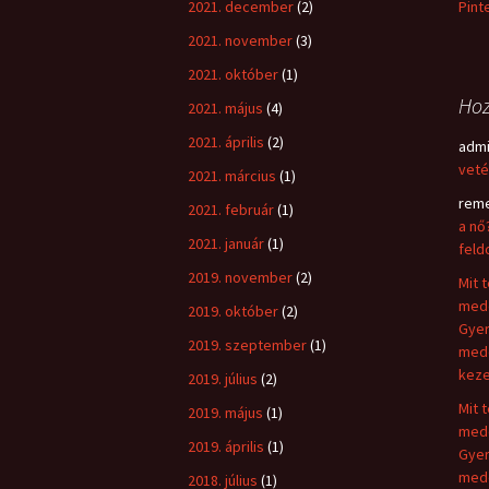
2021. december
(2)
Pint
2021. november
(3)
2021. október
(1)
Hoz
2021. május
(4)
2021. április
(2)
adm
veté
2021. március
(1)
rem
2021. február
(1)
a nő
2021. január
(1)
feld
2019. november
(2)
Mit t
medd
2019. október
(2)
Gyer
2019. szeptember
(1)
medd
keze
2019. július
(2)
Mit t
2019. május
(1)
medd
2019. április
(1)
Gyer
medd
2018. július
(1)