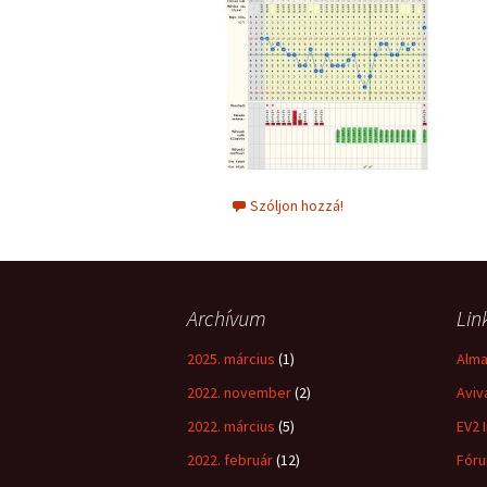
Szóljon hozzá!
Archívum
Lin
2025. március
(1)
Alma
2022. november
(2)
Aviv
2022. március
(5)
EV2 I
2022. február
(12)
Fóru