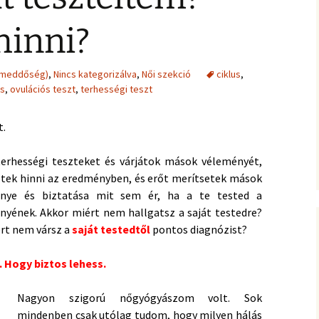
hinni?
(meddőség)
,
Nincs kategorizálva
,
Női szekció
ciklus
,
os
,
ovulációs teszt
,
terhességi teszt
t.
erhességi teszteket és várjátok mások véleményét,
tek hinni az eredményben, és erőt merítsetek mások
énye és biztatása mit sem ér, ha a te tested a
ének. Akkor miért nem hallgatsz a saját testedre?
ért nem vársz a
saját testedtől
pontos diagnózist?
 Hogy biztos lehess.
Nagyon szigorú nőgyógyászom volt. Sok
mindenben csak utólag tudom, hogy milyen hálás