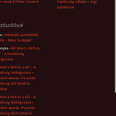
er visual & Pinter Creative
Felelősség vállalás
–
Jogi
nyilatkozat
zászólások
in
-
Habituális (ismétlődő)
lés – kihez forduljak?
enyke
-
Mit tehet a férfi és
? – A meddőség
olgozása
ehet a férfi és a nő? – A
őség feldolgozása «
eket akarok
-
Pszichés
őség (női oldal) és
lése
ehet a férfi és a nő? – A
őség feldolgozása «
eket akarok
-
Pszichés
őség (férfi oldal) és