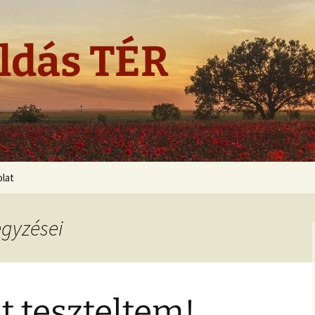
ldás TÉR
lat
egyzései
t teszteltem!