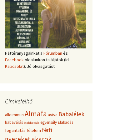
Háttéranyagainkat a
Fórumban
és
Facebook
oldalunkon találjátok (ld.
Kapcsolat
). Jó olvasgatást!
Címkefelhő
Almafa
Babalélek
alloimmun
aviva
babavárás
egyensúly
Elakadás
blokkoldás
férfi
fogantatás
félelem
gyereket akarok