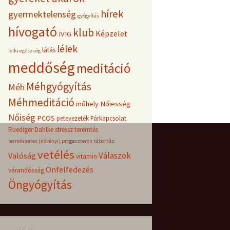
hírek
gyermektelenség
gyógyítás
hívogató
klub
Képzelet
IVIG
lélek
látás
lelki egészség
meddőség
meditáció
Méhgyógyítás
Méh
Méhmeditáció
műhely
Nőiesség
Nőiség
PCOS
petevezeték
Párkapcsolat
Ruediger Dahlke
stressz
teremtés
természetes (növényi) progeszteron
tábortűz
vetélés
Válaszok
Valóság
vitamin
Önfelfedezés
várandósság
Öngyógyítás