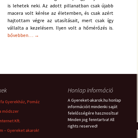
is lehetek neki. Az adott pillanatban csak újabb
macera volt kérése az életemben, és csak azért
hajtottam végre az utasításait, mert csak így
vállalta a kezelésem. Ilyen volt a hőmérőzés is.
Kétcsíkosat teszteltem! Merjem elhinni?
bővebben…
→
kek
Honlap információ
A Gyereket-akarok.hu honlap
fa Gyerekház, Pomáz
információit mindenki saját
a módszer
felelősségére hasznosítsa!
Minden jog fenntartva! All
nternet Kft.
rights reserved!
m – Gyereket akarok!