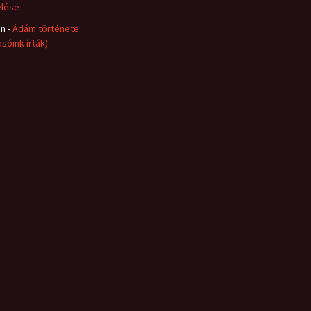
lése
in
-
Ádám története
asóink írták)