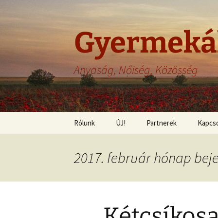
Gyermeká
Anyaság, Nőiség, Közösség
Ugrás
Rólunk
ÚJ!
Partnerek
Kapcso
a
tartalomhoz
Felelősség
2017. február hónap bej
Adatvédelem
Szerzői jogok
Kétcsíkosa