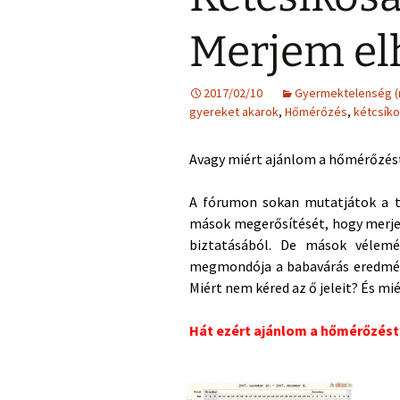
Merjem el
2017/02/10
Gyermektelenség 
gyereket akarok
,
Hőmérőzés
,
kétcsík
Avagy miért ajánlom a hőmérőzés
A fórumon sokan mutatjátok a t
mások megerősítését, hogy merje
biztatásából. De mások vélem
megmondója a babavárás eredmény
Miért nem kéred az ő jeleit? És mi
Hát ezért ajánlom a hőmérőzést.