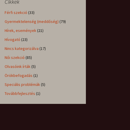
Cikkek
Férfi szekció
(33)
Gyermektelenség (meddőség)
(79)
Hírek, események
(21)
Hívogató
(23)
Nincs kategorizálva
(17)
Női szekció
(85)
Olvasóink írták
(5)
Örökbefogadás
(1)
Speciális problémák
(5)
Továbbfejlesztés
(1)