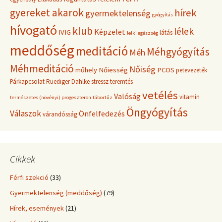
gyereket akarok
hírek
gyermektelenség
gyógyítás
hívogató
klub
lélek
Képzelet
IVIG
látás
lelki egészség
meddőség
meditáció
Méhgyógyítás
Méh
Méhmeditáció
Nőiség
műhely
Nőiesség
PCOS
petevezeték
Párkapcsolat
Ruediger Dahlke
stressz
teremtés
vetélés
Valóság
vitamin
természetes (növényi) progeszteron
tábortűz
Öngyógyítás
Válaszok
Önfelfedezés
várandósság
Cikkek
Férfi szekció
(33)
Gyermektelenség (meddőség)
(79)
Hírek, események
(21)