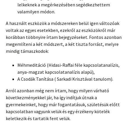
lelkeknek a megérkezésében segédkezhettem
valamilyen módon.
A használt eszközök a módszereken belül igen változóak
voltak az egyes esetekben, ezekről az eszközökről már
korábban többnyire írtam bejegyzéseket. Fontos azonban
megemlíteni a két módszert, a két tiszta forrást, melyre
mindig támaszkodok:
Méhmeditáció (Hidasi-Raffai féle kapcsolatanalízis,
anya-magzat kapcsolatanalízis alapú),
A Csodák Tanítása ( Sarkadi Krisztával tanulom).
Arról azonban még nem írtam, hogy milyen várható
következményekkel jár, ha így indítjuk útnak a
gyermekeinket, hogy már fogantatásuk, születésük előtt
kapcsolatban vagyunk velük és egy érzékeny kötelék
keletkezik és tartatik fent velük.