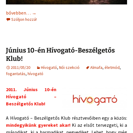
Babalélek simogatás
bővebben…
→
Szóljon hozzá!
Június 10-én Hívogató-Beszélgetős
Klub!
2011/05/20
Hívogató
,
Női szekció
Almafa
,
életmód
,
fogantatás
,
hívogató
2011. Június 10-én
Hívogató –
Beszélgetős Klub!
A Hívogató – Beszélgetős Klub résztvevőiben egy a közös:
mindegyikünk gyereket akar!
Ki az elsőt tervezgeti, ki a
másodikat, ki a harmadikat, negyediket. Lehet, hogy még