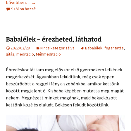
Megérkezett a 4. baba!
bővebben…
→
Szóljon hozzá!
Babalélek – érezheted, láthatod
2022/02/28
Nincs kategorizálva
Babalélek
,
fogantatás
,
látás
,
meditáció
,
Méhmeditáció
Ébredéskor láttam meg először első gyermekem lelkének
megérkezését. Ágyunkban feküdtünk, még csak éppen
beszűrődött a reggeli fény a szobánkba, amikor kettőnk
között megjelent ő. Kisbaba képében mutatta meg magát
nekem. Megnézett minket magának, majd bekuckózott
kettőnk közé és elaludt. Békésen feküdt közöttünk.