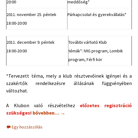
20:00
meddőség*
2011. november 25. péntek
Párkapcsolat és gyerekvállalás*
18:00-20:00
2011. december 9. péntek
További várható Klub
18:00-20:00
témák*: IVIG program, Lombik
program, Férfi kör
*Tervezett téma, mely a klub résztvevőinek igényei és a
szakértők rendelkezésre állásának függvényében
változhat.
A Klubon való részvételhez
előzetes regisztráció
Június 10-én Hívogató-Beszélgetős Klub!
szükséges!
bővebben…
→
Egy hozzászólás