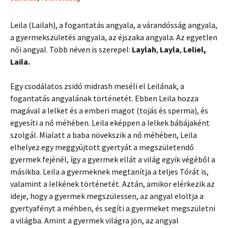
Leila (Lailah), a fogantatás angyala, a várandósság angyala,
a gyermekszületés angyala, az éjszaka angyala. Az egyetlen
női angyal. Több néven is szerepel:
Laylah
,
Layla
,
Leliel,
Laila.
Egy csodálatos zsidó midrash meséli el Leilának, a
fogantatás angyalának történetét. Ebben Leila hozza
magával a lelket és a emberi magot (tojás és sperma), és
egyesíti a nő méhében. Leila eképpen a lelkek bábájaként
szolgál. Mialatt a baba növekszik a nő méhében, Leila
elhelyez egy meggyújtott gyertyát a megszületendő
gyermek fejénél, így a gyermek ellát a világ egyik végéből a
másikba. Leila a gyermeknek megtanítja a teljes Tórát is,
valamint a lelkének történetét. Aztán, amikor elérkezik az
ideje, hogy a gyermek megszülessen, az angyal eloltja a
gyertyafényt a méhben, és segíti a gyermeket megszületni
a világba. Amint a gyermek világra jön, az angyal