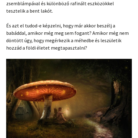
zsemblámpával és különböző rafinált eszközökkel
tesztelik a bent lakót.
És azt el tudod-e képzelni, hogy már akkor beszélj a
babáddal, amikor még meg sem fogant? Amikor még nem
döntött úgy, hogy megérkezik a méhedbe és leszületik
hozzád a földi életet megtapasztalni?