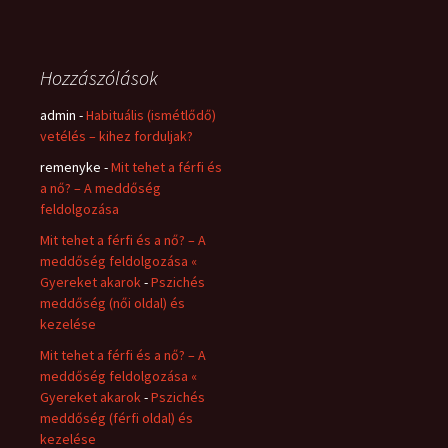
Hozzászólások
admin
-
Habituális (ismétlődő)
vetélés – kihez forduljak?
remenyke
-
Mit tehet a férfi és
a nő? – A meddőség
feldolgozása
Mit tehet a férfi és a nő? – A
meddőség feldolgozása «
Gyereket akarok
-
Pszichés
meddőség (női oldal) és
kezelése
Mit tehet a férfi és a nő? – A
meddőség feldolgozása «
Gyereket akarok
-
Pszichés
meddőség (férfi oldal) és
kezelése