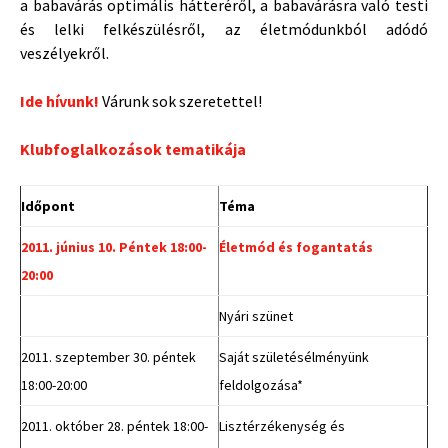
a babavárás optimális hátteréről, a babavárásra való testi
és lelki felkészülésről, az életmódunkból adódó
veszélyekről.
Ide hívunk!
Várunk sok szeretettel!
Klubfoglalkozások tematikája
Időpont
Téma
2011. június 10. Péntek 18:00-
Életmód és fogantatás
20:00
Nyári szünet
2011. szeptember 30. péntek
Saját születésélményünk
18:00-20:00
feldolgozása*
2011. október 28. péntek 18:00-
Lisztérzékenység és