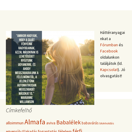
Háttéranyagai
nkat a
Fórumban
és
Facebook
oldalunkon
találjátok (ld.
Kapcsolat
). Jó
olvasgatást!
Címkefelhő
Almafa
Babalélek
alloimmun
aviva
babavárás
blokkoldás
férfi
fogantatás
félelem
egyensúly
Elakadás