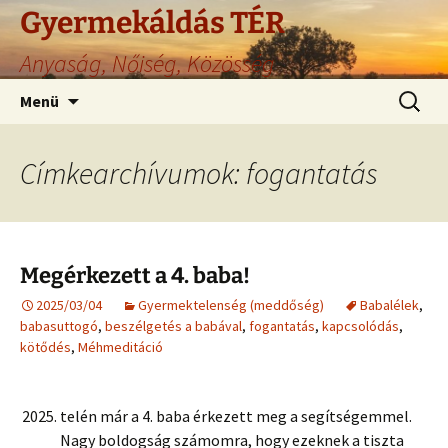
Gyermekáldás TÉR
Anyaság, Nőiség, Közösség
Ugrás
Keresés
Menü
a
tartalomhoz
Címkearchívumok: fogantatás
Megérkezett a 4. baba!
2025/03/04
Gyermektelenség (meddőség)
Babalélek
,
babasuttogó
,
beszélgetés a babával
,
fogantatás
,
kapcsolódás
,
kötődés
,
Méhmeditáció
telén már a 4. baba érkezett meg a segítségemmel.
Nagy boldogság számomra, hogy ezeknek a tiszta