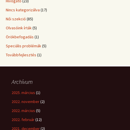
Hívogató
(23)
Nincs kategorizálva
(17)
Női szekció
(85)
Olvasóink írták
(5)
Örökbefogadás
(1)
Speciális problémák
(5)
Továbbfejlesztés
(1)
Archívum
2025. március
(1)
2022. november
(2)
2022. március
(5)
2022. február
(12)
2021. december
(2)