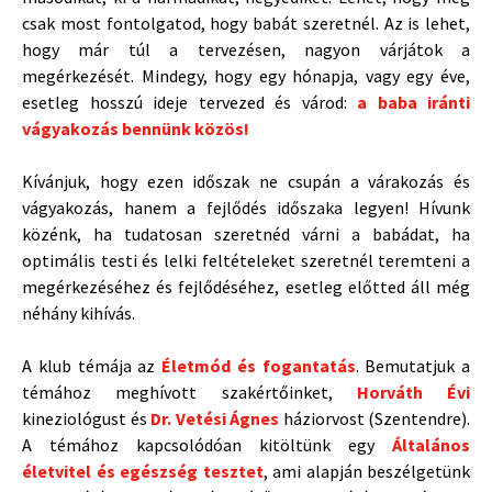
csak most fontolgatod, hogy babát szeretnél. Az is lehet,
hogy már túl a tervezésen, nagyon várjátok a
megérkezését. Mindegy, hogy egy hónapja, vagy egy éve,
esetleg hosszú ideje tervezed és várod:
a baba iránti
vágyakozás bennünk közös!
Kívánjuk, hogy ezen időszak ne csupán a várakozás és
vágyakozás, hanem a fejlődés időszaka legyen! Hívunk
közénk, ha tudatosan szeretnéd várni a babádat, ha
optimális testi és lelki feltételeket szeretnél teremteni a
megérkezéséhez és fejlődéséhez, esetleg előtted áll még
néhány kihívás.
A klub témája az
Életmód és fogantatás
. Bemutatjuk a
témához meghívott szakértőinket,
Horváth Évi
kineziológust és
Dr. Vetési Ágnes
háziorvost (Szentendre).
A témához kapcsolódóan kitöltünk egy
Általános
életvitel és egészség tesztet
, ami alapján beszélgetünk