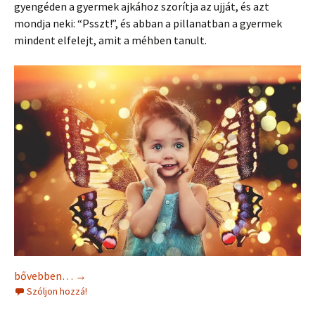
gyengéden a gyermek ajkához szorítja az ujját, és azt
mondja neki: “Psszt!”, és abban a pillanatban a gyermek
mindent elfelejt, amit a méhben tanult.
Leila, a fogantatás angyala
bővebben…
→
Szóljon hozzá!