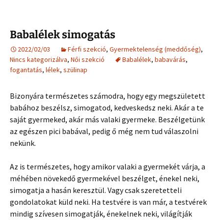
Babalélek simogatás
2022/02/03
Férfi szekció
,
Gyermektelenség (meddőség)
,
Nincs kategorizálva
,
Női szekció
Babalélek
,
babavárás
,
fogantatás
,
lélek
,
szülinap
Bizonyára természetes számodra, hogy egy megszületett
babához beszélsz, simogatod, kedveskedsz neki. Akár a te
saját gyermeked, akár más valaki gyermeke. Beszélgetünk
az egészen pici babával, pedig ő még nem tud válaszolni
nekünk.
Az is természetes, hogy amikor valaki a gyermekét várja, a
méhében növekedő gyermekével beszélget, énekel neki,
simogatja a hasán keresztül. Vagy csak szeretetteli
gondolatokat küld neki. Ha testvére is van már, a testvérek
mindig szívesen simogatják, énekelnek neki, világítják