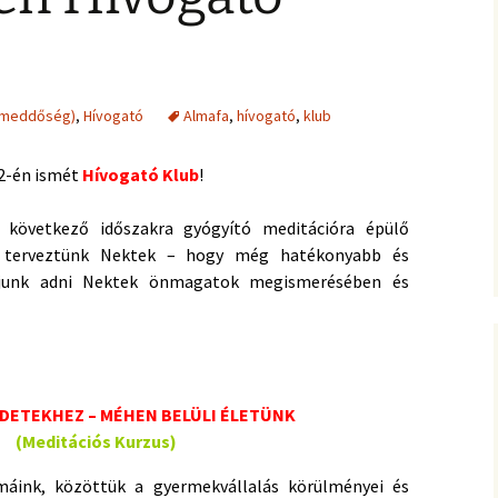
(meddőség)
,
Hívogató
Almafa
,
hívogató
,
klub
22-én ismét
Hívogató Klub
!
következő időszakra gyógyító meditációra épülő
t terveztünk Nektek – hogy még hatékonyabb és
djunk adni Nektek önmagatok megismerésében és
ZDETEKHEZ – MÉHEN BELÜLI ÉLETÜNK
(Meditációs Kurzus)
máink, közöttük a gyermekvállalás körülményei és