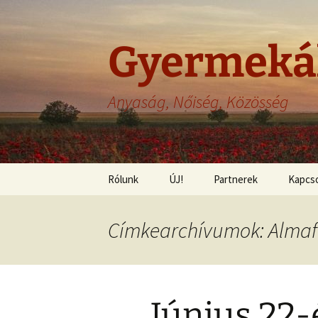
Gyermeká
Anyaság, Nőiség, Közösség
Ugrás
Rólunk
ÚJ!
Partnerek
Kapcso
a
tartalomhoz
Felelősség
Címkearchívumok: Alma
Adatvédelem
Szerzői jogok
Június 22-