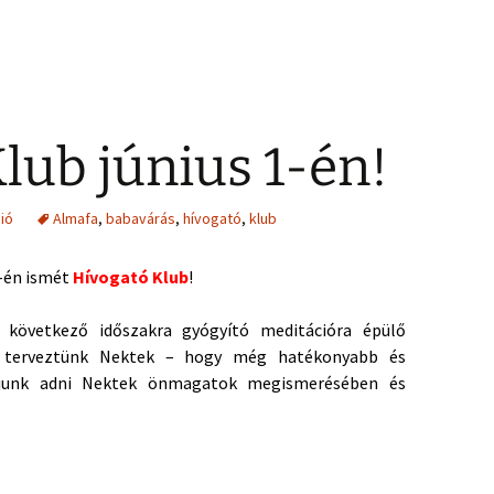
lub június 1-én!
ió
Almafa
,
babavárás
,
hívogató
,
klub
1-én ismét
Hívogató Klub
!
következő időszakra gyógyító meditációra épülő
t terveztünk Nektek – hogy még hatékonyabb és
djunk adni Nektek önmagatok megismerésében és