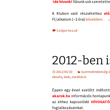
Ide hívunk!
Várunk sok szeretette
A Klubon való részvételhez
elő
Hívogató Klub 
Ft/alkalom (~2 óra)
bővebben…
Szóljon hozzá!
2012-ben i
2012/03/20
Gyermektelenség 
Almafa
,
klub
,
meditáció
Éppen egy évvel ezelőtt indított
akarok.hu
információs honlapunka
az ehhez kapcsolódó
HÍVOGATÓ 
foglalkozásainkat.