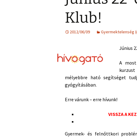
Klub!
2012/06/09
Gyermektelenség 
Június 
A most 
kurzus
mélyebbre ható segítséget tu
gyógyításában.
Erre várunk – erre hívunk!
VISSZA A KE
Gyermek- és felnőttkori problé