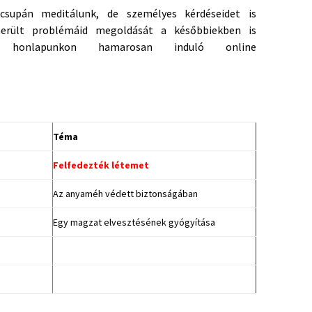
supán meditálunk, de személyes kérdéseidet is
merült problémáid megoldását a későbbiekben is
 honlapunkon hamarosan induló online
Téma
Felfedezték létemet
Az anyaméh védett biztonságában
Egy magzat elvesztésének gyógyítása