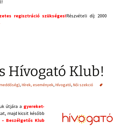
l!
zetes regisztráció szükséges!
Részvételi díj: 2000
június 1-én!
→
s Hívogató Klub!
(meddőség)
,
Hírek, események
,
Hívogató
,
Női szekció
uk útjára a
gyereket-
t, majd kicsit később
– Beszélgetős Klub