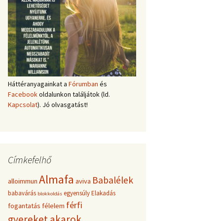
Háttéranyagainkat a
Fórumban
és
Facebook
oldalunkon találjátok (ld.
Kapcsolat
). Jó olvasgatást!
Címkefelhő
Almafa
Babalélek
alloimmun
aviva
babavárás
egyensúly
Elakadás
blokkoldás
férfi
fogantatás
félelem
gyereket akarok