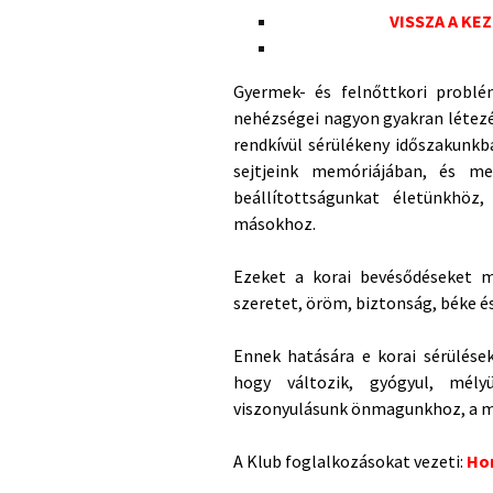
VISSZA A KE
Gyermek- és felnőttkori problé
nehézségei nagyon gyakran létezés
rendkívül sérülékeny időszakunkb
sejtjeink memóriájában, és m
beállítottságunkat
életünkhöz
másokhoz.
Ezeket a korai bevésődéseket m
szeretet, öröm, biztonság, béke é
Ennek hatására e korai sérülések
hogy változik, gyógyul, mély
viszonyulásunk önmagunkhoz, a má
A Klub foglalkozásokat vezeti:
Ho