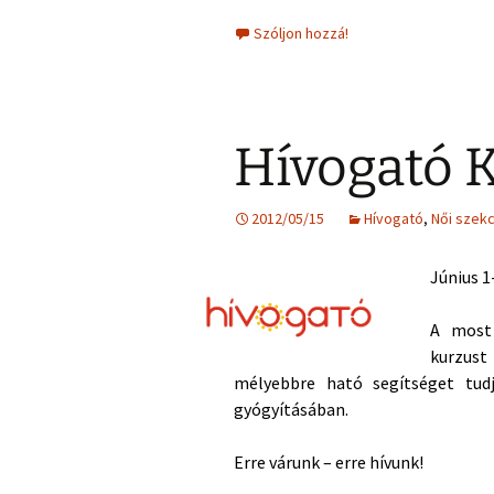
Szóljon hozzá!
Hívogató K
2012/05/15
Hívogató
,
Női szekc
Június 
A most 
kurzus
mélyebbre ható segítséget tu
gyógyításában.
Erre várunk – erre hívunk!