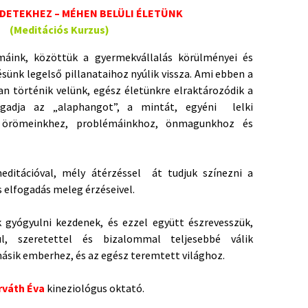
ZDETEKHEZ – MÉHEN BELÜLI ÉLETÜNK
(Meditációs Kurzus)
máink, közöttük a gyermekvállalás körülményei és
ünk legelső pillanataihoz nyúlik vissza. Ami ebben a
an történik velünk, egész életünkre elraktározódik a
egadja az „alaphangot”, a mintát, egyéni lelki
, örömeinkhez, problémáinkhoz, önmagunkhoz és
editációval, mély átérzéssel át tudjuk színezni a
s elfogadás meleg érzéseivel.
 gyógyulni kezdenek, és ezzel együtt észrevesszük,
ül, szeretettel és bizalommal teljesebbé válik
sik emberhez, és az egész teremtett világhoz.
rváth Éva
kineziológus oktató.