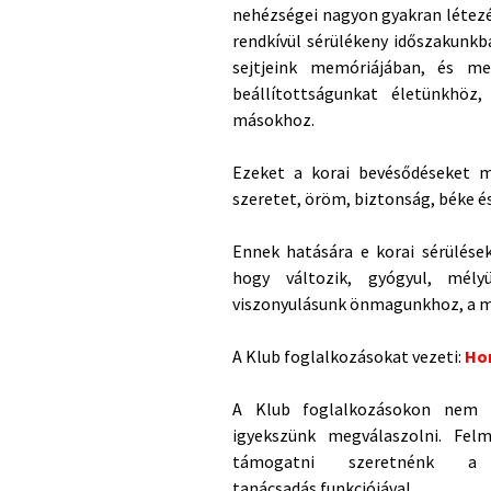
nehézségei nagyon gyakran létezés
rendkívül sérülékeny időszakunkb
sejtjeink memóriájában, és m
beállítottságunkat
életünkhöz
másokhoz.
Ezeket a korai bevésődéseket m
szeretet, öröm, biztonság, béke é
Ennek hatására e korai sérülések
hogy változik, gyógyul, mély
viszonyulásunk önmagunkhoz, a má
A Klub foglalkozásokat vezeti:
Ho
A Klub foglalkozásokon nem c
igyekszünk megválaszolni. Fel
támogatni szeretnénk a
tanácsadás funkciójával.