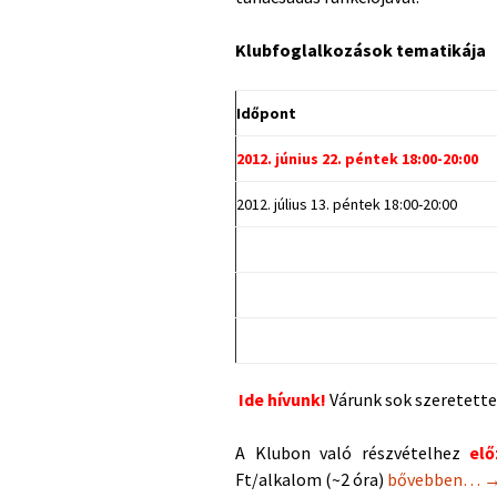
Klubfoglalkozások tematikája
Időpont
2012. június 22. péntek 18:00-20:00
2012. július 13. péntek 18:00-20:00
Ide hívunk!
Várunk sok szeretette
A Klubon való részvételhez
elő
Június 22-én H
Ft/alkalom (~2 óra)
bővebben…