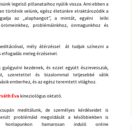
ünk legelső pillanataihoz nyúlik vissza. Ami ebben a
an történik velünk, egész életünkre elraktározódik a
egadja az „alaphangot”, a mintát, egyéni lelki
, örömeinkhez, problémáinkhoz, önmagunkhoz és
editációval, mély átérzéssel át tudjuk színezni a
s elfogadás meleg érzéseivel.
 gyógyulni kezdenek, és ezzel együtt észrevesszük,
ül, szeretettel és bizalommal teljesebbé válik
sik emberhez, és az egész teremtett világhoz.
rváth Éva
kineziológus oktató.
supán meditálunk, de személyes kérdéseidet is
merült problémáid megoldását a későbbiekben is
 honlapunkon hamarosan induló online