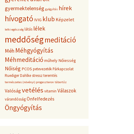
hírek
gyermektelenség
gyógyítás
hívogató
klub
Képzelet
IVIG
lélek
látás
lelki egészség
meddőség
meditáció
Méhgyógyítás
Méh
Méhmeditáció
műhely
Nőiesség
Nőiség
PCOS
petevezeték
Párkapcsolat
Ruediger Dahlke
stressz
teremtés
természetes (növényi) progeszteron
tábortűz
vetélés
Válaszok
Valóság
vitamin
Önfelfedezés
várandósság
Öngyógyítás