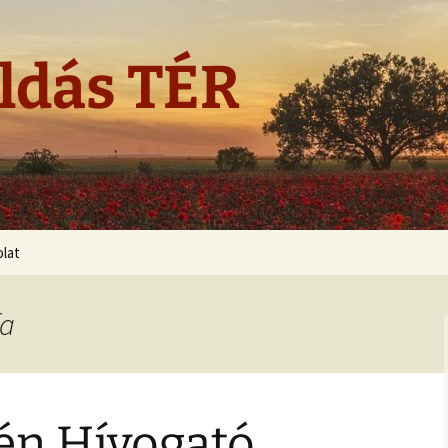
ldás TÉR
lat
fa
én Hívogató