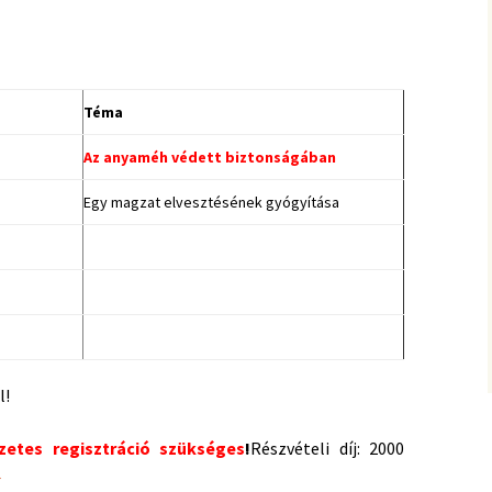
Téma
Az anyaméh védett biztonságában
Egy magzat elvesztésének gyógyítása
l!
zetes regisztráció szükséges
!
Részvételi díj: 2000
ívogató Klub!
→