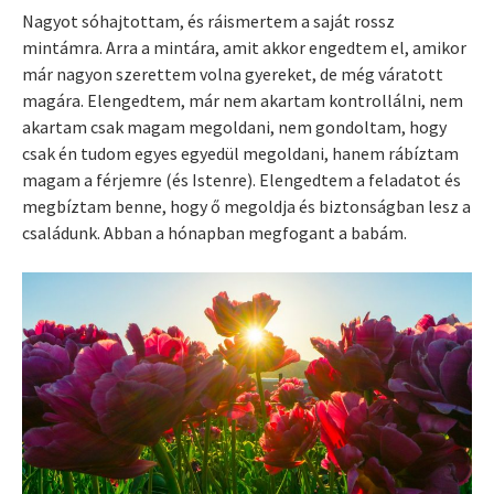
Nagyot sóhajtottam, és ráismertem a saját rossz
mintámra. Arra a mintára, amit akkor engedtem el, amikor
már nagyon szerettem volna gyereket, de még váratott
magára. Elengedtem, már nem akartam kontrollálni, nem
akartam csak magam megoldani, nem gondoltam, hogy
csak én tudom egyes egyedül megoldani, hanem rábíztam
magam a férjemre (és Istenre). Elengedtem a feladatot és
megbíztam benne, hogy ő megoldja és biztonságban lesz a
családunk. Abban a hónapban megfogant a babám.