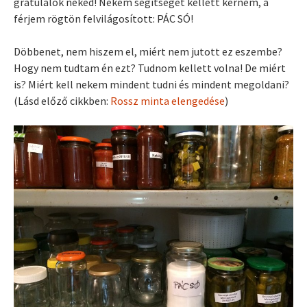
gratulálok neked! Nekem segítséget kellett kérnem, a
férjem rögtön felvilágosított: PÁC SÓ!
Döbbenet, nem hiszem el, miért nem jutott ez eszembe?
Hogy nem tudtam én ezt? Tudnom kellett volna! De miért
is? Miért kell nekem mindent tudni és mindent megoldani?
(Lásd előző cikkben:
Rossz minta elengedése
)