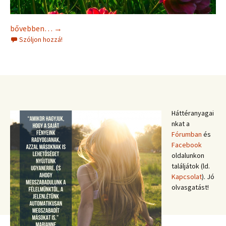
Rossz minta elengedése
bővebben…
→
Szóljon hozzá!
Háttéranyagai
nkat a
Fórumban
és
Facebook
oldalunkon
találjátok (ld.
Kapcsolat
). Jó
olvasgatást!