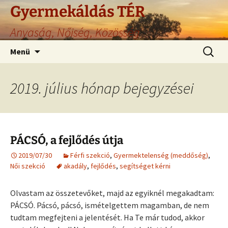
Gyermekáldás TÉR
Anyaság, Nőiség, Közösség
Ugrás
Keresés
Menü
a
tartalomhoz
2019. július hónap bejegyzései
PÁCSÓ, a fejlődés útja
2019/07/30
Férfi szekció
,
Gyermektelenség (meddőség)
,
Női szekció
akadály
,
fejlődés
,
segítséget kérni
Olvastam az összetevőket, majd az egyiknél megakadtam:
PÁCSÓ. Pácsó, pácsó, ismételgettem magamban, de nem
tudtam megfejteni a jelentését. Ha Te már tudod, akkor