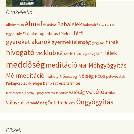
Címkefelhő
Almafa
Babalélek
alloimmun
aviva
babavárás
blokkoldás
férfi
fogantatás
félelem
egyensúly
Elakadás
gyereket akarok
hírek
gyermektelenség
gyógyítás
hívogató
klub
lélek
Képzelet
IVIG
látás
lelki egészség
meddőség
meditáció
Méhgyógyítás
Méh
Méhmeditáció
Nőiség
műhely
Nőiesség
PCOS
petevezeték
Párkapcsolat
Ruediger Dahlke
stressz
teremtés
vetélés
Valóság
vitamin
természetes (növényi) progeszteron
tábortűz
Öngyógyítás
Válaszok
Önfelfedezés
várandósság
Cikkek