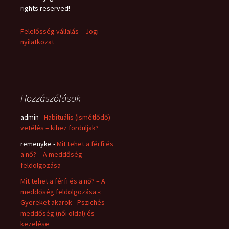
rights reserved!
Felelősség vállalás
–
Jogi
nyilatkozat
Hozzászólások
admin
-
Habituális (ismétlődő)
vetélés – kihez forduljak?
remenyke
-
Mit tehet a férfi és
a nő? – A meddőség
feldolgozása
Mit tehet a férfi és a nő? – A
meddőség feldolgozása «
Gyereket akarok
-
Pszichés
meddőség (női oldal) és
kezelése