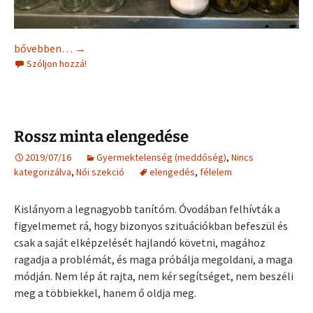
PÁCSÓ, a fejlődés útja
bővebben…
→
Szóljon hozzá!
Rossz minta elengedése
2019/07/16
Gyermektelenség (meddőség)
,
Nincs
kategorizálva
,
Női szekció
elengedés
,
félelem
Kislányom a legnagyobb tanítóm. Óvodában felhívták a
figyelmemet rá, hogy bizonyos szituációkban befeszül és
csak a saját elképzelését hajlandó követni, magához
ragadja a problémát, és maga próbálja megoldani, a maga
módján. Nem lép át rajta, nem kér segítséget, nem beszéli
meg a többiekkel, hanem ő oldja meg.