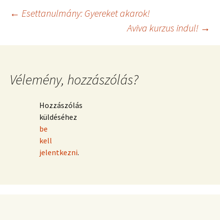
Bejegyzés
←
Esettanulmány: Gyereket akarok!
Aviva kurzus indul!
→
navigáció
Vélemény, hozzászólás?
Hozzászólás
küldéséhez
be
kell
jelentkezni
.