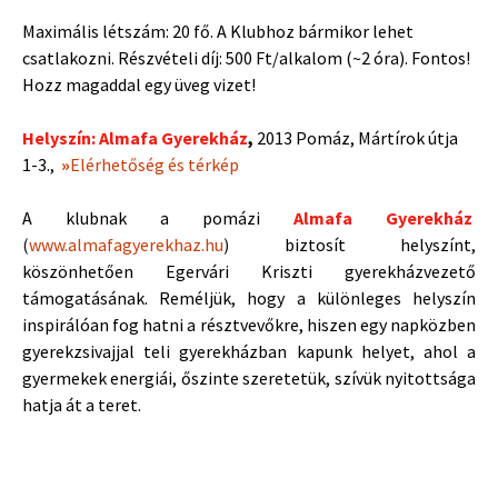
Maximális létszám: 20 fő. A Klubhoz bármikor lehet
csatlakozni. Részvételi díj: 500 Ft/alkalom (~2 óra). Fontos!
Hozz magaddal egy üveg vizet!
Helyszín: Almafa Gyerekház
,
2013 Pomáz, Mártírok útja
1-3.,
»
Elérhetőség és térkép
A klubnak a pomázi
Almafa Gyerekház
(
www.almafagyerekhaz.hu
)
biztosít helyszínt,
köszönhetően Egervári Kriszti gyerekházvezető
támogatásának. Reméljük, hogy a különleges helyszín
inspirálóan fog hatni a résztvevőkre, hiszen egy napközben
gyerekzsivajjal teli gyerekházban kapunk helyet, ahol a
gyermekek energiái, őszinte szeretetük, szívük nyitottsága
hatja át a teret.