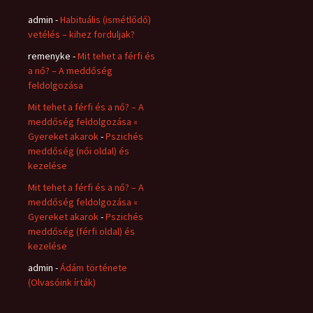
admin
-
Habituális (ismétlődő)
vetélés – kihez forduljak?
remenyke
-
Mit tehet a férfi és
a nő? – A meddőség
feldolgozása
Mit tehet a férfi és a nő? – A
meddőség feldolgozása «
Gyereket akarok
-
Pszichés
meddőség (női oldal) és
kezelése
Mit tehet a férfi és a nő? – A
meddőség feldolgozása «
Gyereket akarok
-
Pszichés
meddőség (férfi oldal) és
kezelése
admin
-
Ádám története
(Olvasóink írták)