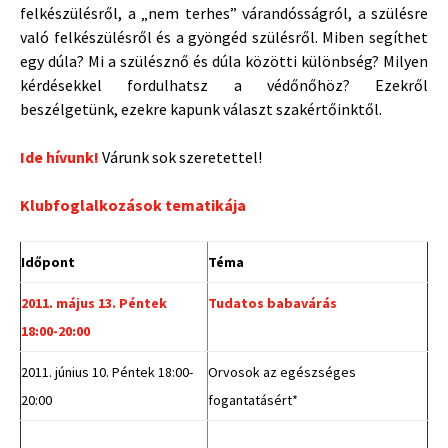
felkészülésről, a „nem terhes” várandósságról, a szülésre
való felkészülésről és a gyöngéd szülésről. Miben segíthet
egy dúla? Mi a szülésznő és dúla közötti különbség? Milyen
kérdésekkel fordulhatsz a védőnőhöz? Ezekről
beszélgetünk, ezekre kapunk választ szakértőinktől.
Ide hívunk!
Várunk sok szeretettel!
Klubfoglalkozások tematikája
Időpont
Téma
2011. május 13. Péntek
Tudatos babavárás
18:00-20:00
2011. június 10. Péntek 18:00-
Orvosok az egészséges
20:00
fogantatásért*