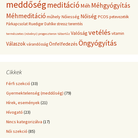
meddőség
meditáció
Méhgyógyítás
Méh
Méhmeditáció
Nőiség
műhely
Nőiesség
PCOS
petevezeték
Párkapcsolat
Ruediger Dahlke
stressz
teremtés
vetélés
Valóság
vitamin
természetes (növényi) progeszteron
tábortűz
Öngyógyítás
Válaszok
Önfelfedezés
várandósság
Cikkek
Férfi szekció
(33)
Gyermektelenség (meddőség)
(79)
Hírek, események
(21)
Hívogató
(23)
Nincs kategorizálva
(17)
Női szekció
(85)