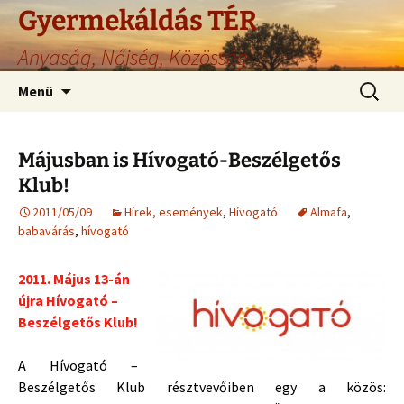
Gyermekáldás TÉR
Anyaság, Nőiség, Közösség
Ugrás
Keresés
Menü
a
tartalomhoz
Májusban is Hívogató-Beszélgetős
Klub!
2011/05/09
Hírek, események
,
Hívogató
Almafa
,
babavárás
,
hívogató
2011. Május 13-án
újra Hívogató –
Beszélgetős Klub!
A Hívogató –
Beszélgetős Klub résztvevőiben egy a közös: