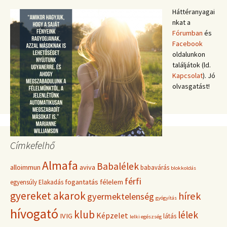
Háttéranyagai
nkat a
Fórumban
és
Facebook
oldalunkon
találjátok (ld.
Kapcsolat
). Jó
olvasgatást!
Címkefelhő
Almafa
Babalélek
alloimmun
aviva
babavárás
blokkoldás
férfi
fogantatás
félelem
egyensúly
Elakadás
gyereket akarok
hírek
gyermektelenség
gyógyítás
hívogató
klub
lélek
Képzelet
IVIG
látás
lelki egészség