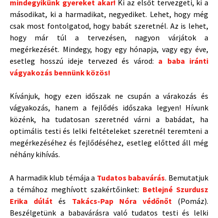
mindegyikünk gyereket akar!
Ki az elsőt tervezgeti, ki a
másodikat, ki a harmadikat, negyediket. Lehet, hogy még
csak most fontolgatod, hogy babát szeretnél. Az is lehet,
hogy már túl a tervezésen, nagyon várjátok a
megérkezését. Mindegy, hogy egy hónapja, vagy egy éve,
esetleg hosszú ideje tervezed és várod:
a baba iránti
vágyakozás bennünk közös!
Kívánjuk, hogy ezen időszak ne csupán a várakozás és
vágyakozás, hanem a fejlődés időszaka legyen! Hívunk
közénk, ha tudatosan szeretnéd várni a babádat, ha
optimális testi és lelki feltételeket szeretnél teremteni a
megérkezéséhez és fejlődéséhez, esetleg előtted áll még
néhány kihívás.
A harmadik klub témája a
Tudatos babavárás
. Bemutatjuk
a témához meghívott szakértőinket:
Betlejné Szurdusz
Erika dúlát
és
Takács-Pap Nóra védőnőt
(Pomáz).
Beszélgetünk a babavárásra való tudatos testi és lelki