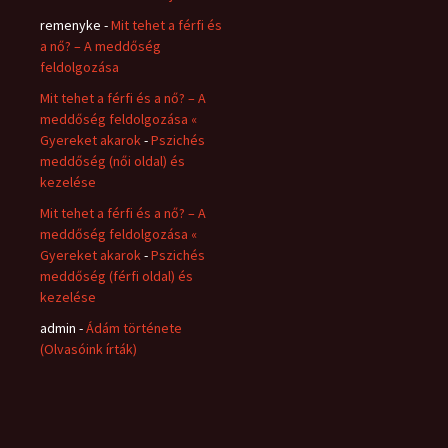
remenyke
-
Mit tehet a férfi és
a nő? – A meddőség
feldolgozása
Mit tehet a férfi és a nő? – A
meddőség feldolgozása «
Gyereket akarok
-
Pszichés
meddőség (női oldal) és
kezelése
Mit tehet a férfi és a nő? – A
meddőség feldolgozása «
Gyereket akarok
-
Pszichés
meddőség (férfi oldal) és
kezelése
admin
-
Ádám története
(Olvasóink írták)