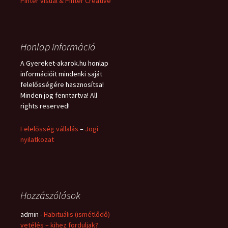
Pinter visual & Pinter Creative
Honlap információ
A Gyereket-akarok.hu honlap
információit mindenki saját
felelősségére hasznosítsa!
Minden jog fenntartva! All
rights reserved!
Felelősség vállalás
–
Jogi
nyilatkozat
Hozzászólások
admin
-
Habituális (ismétlődő)
vetélés – kihez forduljak?