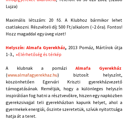
Lujza)
Maximális létszám: 20 fő. A Klubhoz bármikor lehet
csatlakozni. Részvételi díj: 500 Ft/alkalom (~2 óra). Fontos!
Hozz magaddal egy üveg vizet!
Helyszín: Almafa Gyerekház
,
2013 Pomáz, Mártírok útja
1-3.,
»
Elérhetőség és térkép
A klubnak a pomázi
Almafa Gyerekház
(
www.almafagyerekhaz.hu
) biztosít helyszínt,
köszönhetően Egervári Kriszti gyerekházvezető
támogatásának. Reméljük, hogy a különleges helyszín
inspirálóan fog hatni a résztvevőkre, hiszen egy napközben
gyerekzsivajjal teli gyerekházban kapunk helyet, ahol a
gyermekek energiái, őszinte szeretetük, szívük nyitottsága
hatja át a teret.