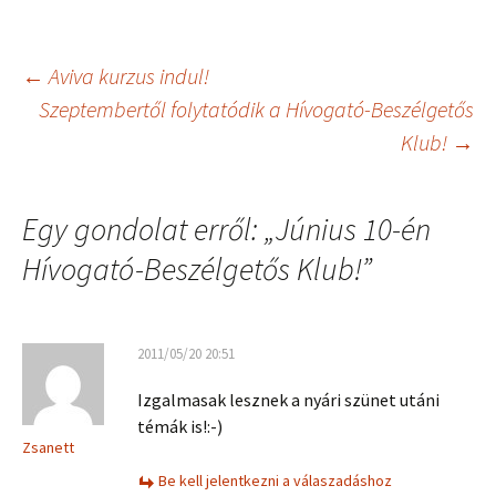
Bejegyzés
←
Aviva kurzus indul!
Szeptembertől folytatódik a Hívogató-Beszélgetős
Klub!
→
navigáció
Egy gondolat erről: „
Június 10-én
Hívogató-Beszélgetős Klub!
”
2011/05/20 20:51
Izgalmasak lesznek a nyári szünet utáni
témák is!:-)
Zsanett
Be kell jelentkezni a válaszadáshoz