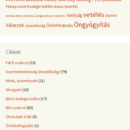
Párkapcsolat
Ruediger Dahlke
stressz
teremtés
vetélés
Valóság
vitamin
természetes (növényi) progeszteron
tábortűz
Öngyógyítás
Válaszok
Önfelfedezés
várandósság
Cikkek
Férfi szekció
(33)
Gyermektelenség (meddőség)
(79)
Hírek, események
(21)
Hívogató
(23)
Nincs kategorizálva
(17)
Női szekció
(85)
Olvasóink írták
(5)
Örökbefogadás
(1)