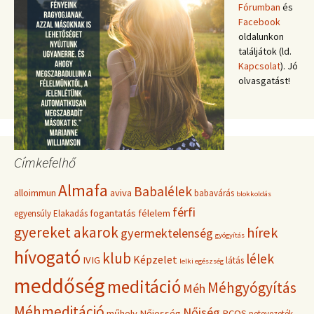
Fórumban
és
Facebook
oldalunkon
találjátok (ld.
Kapcsolat
). Jó
olvasgatást!
Címkefelhő
Almafa
Babalélek
alloimmun
aviva
babavárás
blokkoldás
férfi
fogantatás
félelem
egyensúly
Elakadás
gyereket akarok
hírek
gyermektelenség
gyógyítás
hívogató
klub
lélek
Képzelet
IVIG
látás
lelki egészség
meddőség
meditáció
Méhgyógyítás
Méh
Méhmeditáció
Nőiség
műhely
Nőiesség
PCOS
petevezeték