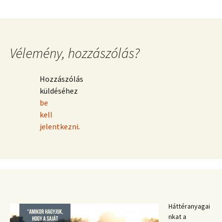
Vélemény, hozzászólás?
Hozzászólás
küldéséhez
be
kell
jelentkezni
.
Háttéranyagai
nkat a