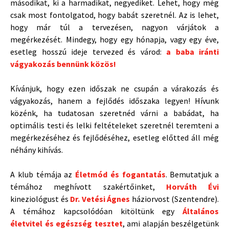
másodikat, ki a harmadikat, negyediket. Lehet, hogy még
csak most fontolgatod, hogy babát szeretnél. Az is lehet,
hogy már túl a tervezésen, nagyon várjátok a
megérkezését. Mindegy, hogy egy hónapja, vagy egy éve,
esetleg hosszú ideje tervezed és várod:
a baba iránti
vágyakozás bennünk közös!
Kívánjuk, hogy ezen időszak ne csupán a várakozás és
vágyakozás, hanem a fejlődés időszaka legyen! Hívunk
közénk, ha tudatosan szeretnéd várni a babádat, ha
optimális testi és lelki feltételeket szeretnél teremteni a
megérkezéséhez és fejlődéséhez, esetleg előtted áll még
néhány kihívás.
A klub témája az
Életmód és fogantatás
. Bemutatjuk a
témához meghívott szakértőinket,
Horváth Évi
kineziológust és
Dr. Vetési Ágnes
háziorvost (Szentendre).
A témához kapcsolódóan kitöltünk egy
Általános
életvitel és egészség tesztet
, ami alapján beszélgetünk