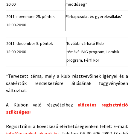
20:00
meddőség*
2011. november 25. péntek
Párkapcsolat és gyerekvállalás*
18:00-20:00
2011. december 9. péntek
További várható Klub
18:00-20:00
témák*: IVIG program, Lombik
program, Férfi kör
*Tervezett téma, mely a klub résztvevőinek igényei és a
szakértők rendelkezésre állásának függvényében
változhat.
A Klubon való részvételhez
előzetes regisztráció
szükséges!
Regisztrálni a következő elérhetőségeinken lehet: E-mail:
info@gyereket-akarok.hu
, Telefon: 06-30-626-2802 (Szabó