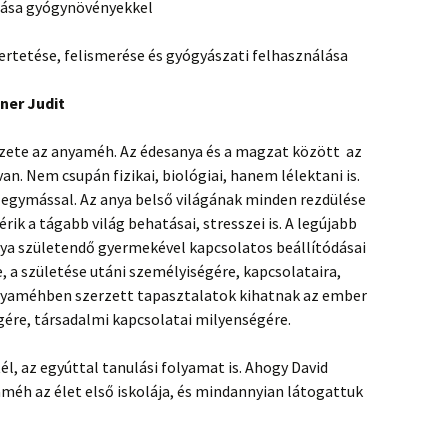
tása gyógynövényekkel
rtetése, felismerése és gyógyászati felhasználása
lner Judit
zete az anyaméh. Az édesanya és a magzat között az
an. Nem csupán fizikai, biológiai, hanem lélektani is.
t egymással. Az anya belső világának minden rezdülése
lérik a tágabb világ behatásai, stresszei is. A legújabb
nya születendő gyermekével kapcsolatos beállítódásai
 a születése utáni személyiségére, kapcsolataira,
anyaméhben szerzett tapasztalatok kihatnak az ember
égére, társadalmi kapcsolatai milyenségére.
, az egyúttal tanulási folyamat is. Ahogy David
éh az élet első iskolája, és mindannyian látogattuk