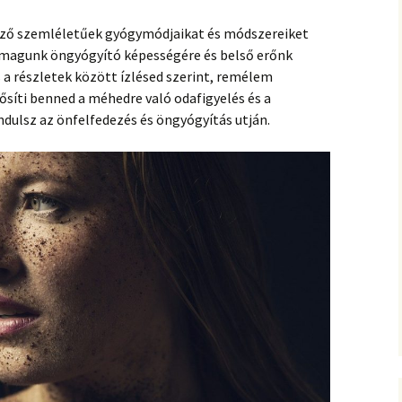
öző szemléletűek gyógymódjaikat és módszereiket
t magunk öngyógyító képességére és belső erőnk
 a részletek között ízlésed szerint, remélem
ősíti benned a méhedre való odafigyelés és a
ndulsz az önfelfedezés és öngyógyítás utján.