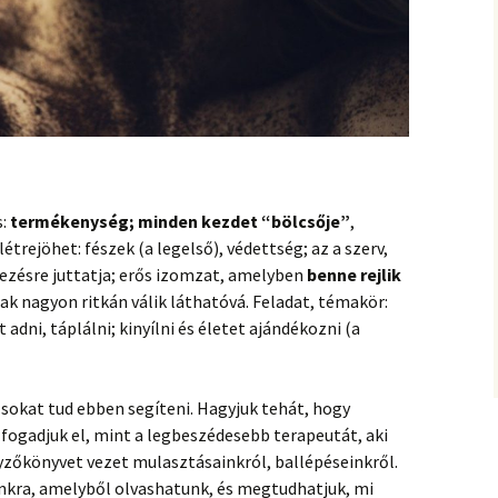
s:
termékenység; minden kezdet “bölcsője”
,
trejöhet: fészek (a legelső), védettség; az a szerv,
jezésre juttatja; erős izomzat, amelyben
benne rejlik
csak nagyon ritkán válik láthatóvá. Feladat, témakör:
adni, táplálni; kinyílni és életet ajándékozni (a
 sokat tud ebben segíteni. Hagyjuk tehát, hogy
fogadjuk el, mint a legbeszédesebb terapeutát, aki
gyzőkönyvet vezet mulasztásainkról, ballépéseinkről.
kra, amelyből olvashatunk, és megtudhatjuk, mi