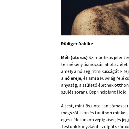
Rüdiger Dahlke
Méh (uterus)
Szimbolikus jelenté
termékeny ősmocsár, ahol az élet lé
amely a nőiség ritmikusságát kife
a nő ereje
, és ami a külvilág felé 
anyaság, a születő életnek otthont 
szülés során). Ősprincípium: Hold.
A test, mint őszinte tanítómester
megszólítson és tanítson minket, 
egész életünkön végigkísér, és je
Testünk könyvként szolgál számun