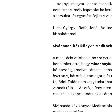
…az anya-magzat kapcsolatanalíz
nem ismert mély kapcsolatba kerül
a sorsukat, és egymást fejlesztve
Hidas György – Raffai Jenő – Vollne
kisbabámmal
Sivánanda-kézikönyv a Meditác
A meditáció valóban elhozza ezt a
bennünket arra, hogy
mindannyiu
bölcsesség, amelyre támaszkodhat
ösztönzi, bátorítja, támogatja és 
fejlődni. Talán nem vagy tudatában
vannak róla. … Az erő, a fény jele
csak rá kell kapcsolódnunk az ára
Sivánanda-kézikönyv a Meditációho
megtapasztalása