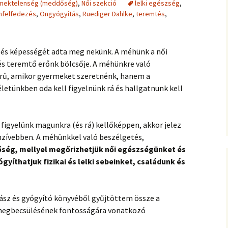
mektelenség (meddőség)
,
Női szekció
lelki egészség
,
nfelfedezés
,
Öngyógyítás
,
Ruediger Dahlke
,
teremtés
,
és képességét adta meg nekünk. A méhünk a női
és teremtő erőnk bölcsője. A méhünkre való
erű, amikor gyermeket szeretnénk, hanem a
etünkben oda kell figyelnünk rá és hallgatnunk kell
figyelünk magunkra (és rá) kellőképpen, akkor jelez
nzívebben. A méhünkkel való beszélgetés,
őség, mellyel megőrizhetjük női egészségünket és
gyíthatjuk fizikai és lelki sebeinket, családunk és
ász és gyógyító könyvéből gyűjtöttem össze a
 megbecsülésének fontosságára vonatkozó