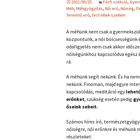
2021/05/25
Férfi szekció
,
Gyer
Méh
,
Méhgyógyítás
,
Női erő
,
Nőiség
,
Ö
Teremtő erő
,
test-lélek-szellem
A méhünk nem csak a gyermekszül
központunk, a női bölcsességünk 
odafigyelés nem csak akkor idősz
nőiségünkhöz kapcsolódva egész él
rá.
A méhünk segít nekünk. És ha nem 
nekünk. Finoman, majd egyre inte
kapcsolódás, meditáció egy
lehet
erőnket
, szükség esetén pedig
gyó
őseink sebeit.
Számos híres író, természetgyógy
nőiségre, női erőnkre és méhünk
részleteket.