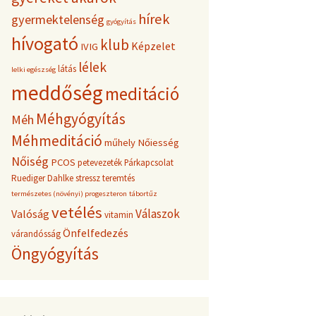
hírek
gyermektelenség
gyógyítás
hívogató
klub
Képzelet
IVIG
lélek
látás
lelki egészség
meddőség
meditáció
Méhgyógyítás
Méh
Méhmeditáció
műhely
Nőiesség
Nőiség
PCOS
petevezeték
Párkapcsolat
Ruediger Dahlke
stressz
teremtés
természetes (növényi) progeszteron
tábortűz
vetélés
Válaszok
Valóság
vitamin
Önfelfedezés
várandósság
Öngyógyítás