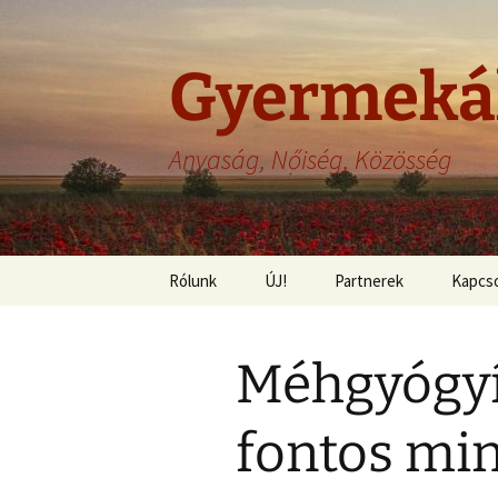
Gyermeká
Anyaság, Nőiség, Közösség
Ugrás
Rólunk
ÚJ!
Partnerek
Kapcso
a
tartalomhoz
Felelősség
Méhgyógyí
Adatvédelem
Szerzői jogok
fontos mi