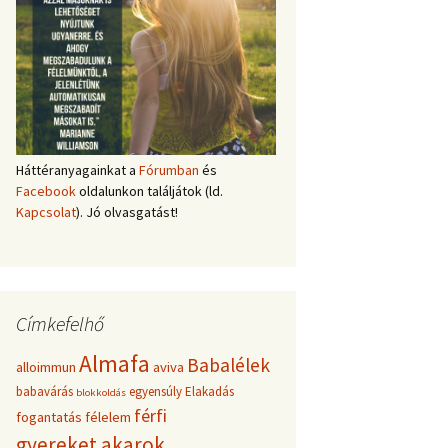
Háttéranyagainkat a
Fórumban
és
Facebook
oldalunkon találjátok (ld.
Kapcsolat
). Jó olvasgatást!
Címkefelhő
Almafa
Babalélek
alloimmun
aviva
babavárás
egyensúly
Elakadás
blokkoldás
férfi
fogantatás
félelem
gyereket akarok