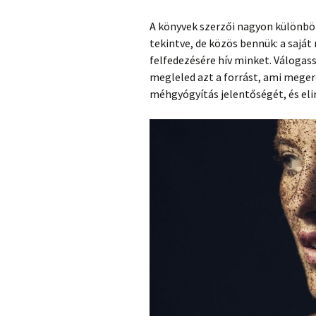
A könyvek szerzői nagyon különb
tekintve, de közös bennük: a sajá
felfedezésére hív minket. Válogass
megleled azt a forrást, ami meger
méhgyógyítás jelentőségét, és eli