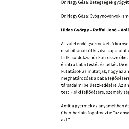
Dr. Nagy Géza: Betegségek gyógyí
Dr. Nagy Géza: Gyógynövények isme
Hidas György – Raffai Jenő – Vol
A születendő gyermek első környe
első pillanattól kezdve kapcsolat v
Lelki köldökzsinór köti össze őke
érinti a baba testét és lelkét. De e
kutatások az mutatják, hogy az a
meghatározóak a baba fejlődésére,
társadalmi beilleszkedésére. Az 
testi-lelki fejlődésére, személyis
Amit a gyermek az anyaméhben átél
Chamberlain fogalmazta: “az anyam
azt.”