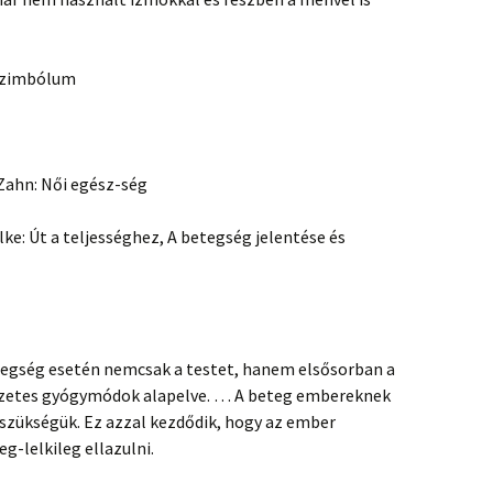
 szimbólum
 Zahn: Női egész-ség
e: Út a teljességhez, A betegség jelentése és
tegség esetén nemcsak a testet, hanem elsősorban a
mészetes gyógymódok alapelve. … A beteg embereknek
szükségük. Ez azzal kezdődik, hogy az ember
g-lelkileg ellazulni.