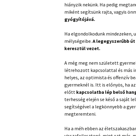
hiányzik nekünk. Ha pedig megtanu
miként segítsünk rajta, vagyis ön
gyógyítójává.
Ha elgondolkodunk mindezeken, ut
mélységeibe.
A legegyszerűbb út
keresztül vezet.
A még meg nem született gyermek 
létrehozott kapcsolattal és más in
helyes, az optimista és offenzív b
gyermeknél is. Itt is előnyös, ha 
előtt
kapcsolatba lép bels
ő
hang
terhesség elején se késő a saját l
segítségével a legkönnyebb a gye
megteremteni.
Ha a méh ebben az életszakaszban
visszafejlesztené, mint ezt más, 