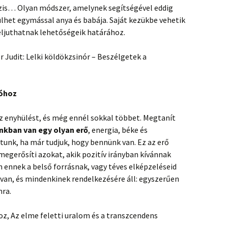
is… Olyan módszer, amelynek segítségével eddig
het egymással anya és babája. Saját kezükbe vehetik
 eljuthatnak lehetőségeik határához.
r Judit: Lelki köldökzsinór – Beszélgetek a
ióhoz
z enyhülést, és még ennél sokkal többet. Megtanít
nkban van egy olyan erő
, energia, béke és
unk, ha már tudjuk, hogy bennünk van. Ez az erő
megerősíti azokat, akik pozitív irányban kívánnak
 ennek a belső forrásnak, vagy téves elképzeléseid
n van, és mindenkinek rendelkezésére áll: egyszerűen
mra.
z, Az elme feletti uralom és a transzcendens