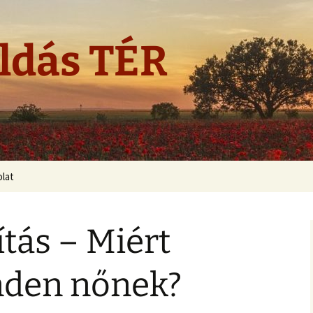
ldás TÉR
lat
tás – Miért
nden nőnek?