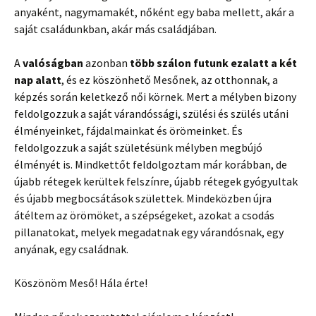
anyaként, nagymamakét, nőként egy baba mellett, akár a
saját családunkban, akár más családjában.
A
valóságban
azonban
több szálon futunk ezalatt a két
nap alatt
, és ez köszönhető Mesőnek, az otthonnak, a
képzés során keletkező női körnek. Mert a mélyben bizony
feldolgozzuk a saját várandóssági, szülési és szülés utáni
élményeinket, fájdalmainkat és örömeinket. És
feldolgozzuk a saját születésünk mélyben megbújó
élményét is. Mindkettőt feldolgoztam már korábban, de
újabb rétegek kerültek felszínre, újabb rétegek gyógyultak
és újabb megbocsátások születtek. Mindeközben újra
átéltem az örömöket, a szépségeket, azokat a csodás
pillanatokat, melyek megadatnak egy várandósnak, egy
anyának, egy családnak.
Köszönöm Meső! Hála érte!