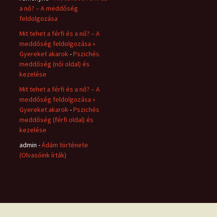
a nő? – A meddőség
feldolgozása
Mit tehet a férfi és a nő? – A
meddőség feldolgozása «
Gyereket akarok
-
Pszichés
meddőség (női oldal) és
kezelése
Mit tehet a férfi és a nő? – A
meddőség feldolgozása «
Gyereket akarok
-
Pszichés
meddőség (férfi oldal) és
kezelése
admin
-
Ádám története
(Olvasóink írták)