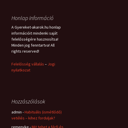
Honlap információ
A Gyereket-akarok.hu honlap
információit mindenki saját
felelősségére hasznosítsa!
Minden jog fenntartva! All
rights reserved!
Felelősség vállalás
–
Jogi
nyilatkozat
Hozzászólások
admin
-
Habituális (ismétlődő)
vetélés – kihez forduljak?
remenyke
-
Mit tehet a férfi és