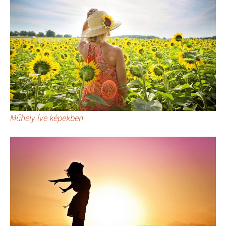
Műhely íve képekben