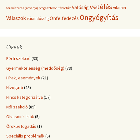
vetélés
Valóság
vitamin
természetes (növényi) progeszteron
tábortűz
Öngyógyítás
Válaszok
Önfelfedezés
várandósság
Cikkek
Férfi szekció
(33)
Gyermektelenség (meddőség)
(79)
Hírek, események
(21)
Hívogató
(23)
Nincs kategorizálva
(17)
Női szekció
(85)
Olvasóink írták
(5)
Örökbefogadás
(1)
Speciális problémák
(5)