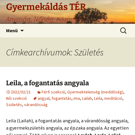
Gyermekáldás TÉR
Anyaság, Nőiség, Közösség
Ugrás
Keresés
Menü
a
tartalomhoz
Címkearchívumok: Születés
Leila, a fogantatás angyala
2022/02/21
Férfi szekció
,
Gyermektelenség (meddőség)
,
Női szekció
angyal
,
fogantatás
,
ima
,
Lailah
,
Leila
,
meditáció
,
Születés
,
várandósság
Leila (Lailah), a fogantatás angyala, a várandósság angyala,
a gyermekszületés angyala, az éjszaka angyala. Az egyetlen