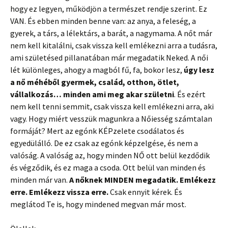
hogy ez legyen, működjön a természet rendje szerint. Ez
VAN. És ebben minden benne van: az anya, a feleség, a
gyerek, a társ, a lélektárs, a barát, a nagymama. A nőt már
nem kell kitalálni, csak vissza kell emlékezni arra a tudásra,
ami születésed pillanatában már megadatik Neked. A női
lét különleges, ahogy a magból fű, fa, bokor lesz,
úgy lesz
a nő méhéből gyermek, család, otthon, ötlet,
vállalkozás… minden ami meg akar születni
. És ezért
nem kell tenni semmit, csak vissza kell emlékezni arra, aki
vagy. Hogy miért vesszük magunkra a Nőiesség számtalan
formáját? Mert az egónk KÉPzelete csodálatos és
egyedülálló. De ez csak az egónk képzelgése, és nem a
valóság. A valóság az, hogy minden NŐ ott belül kezdődik
és végződik, és ez maga a csoda. Ott belül van minden és
minden már van.
A nőknek MINDEN megadatik. Emlékezz
erre. Emlékezz vissza erre.
Csak ennyit kérek. És
meglátod Te is, hogy mindened megvan már most.