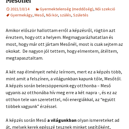
Mesőnél
2021/10/14
Gyermektelenség (meddőség)
,
Női szekció
Gyermekágy
,
Meső
,
Női kör
,
szülés
,
Születés
Amikor először hallottam erről a képzésről, rögtön azt
éreztem, hogy ott a helyem. Megmagyarázhatatlan és
most, hogy már ott jártam Mesőnél, most is csak sejtem az
okokat. De nagyon jól tettem, hogy elmentem, átéltem,
megtapasztaltam.
A két nap élményeit nehéz leírnom, mert ez a képzés több,
mint amit a felszínen, a világunkban kapunk tőle, Mesőtől.
A képzés során belecsöppenünk egy otthonba – Meső
ugyanis az otthonába hív meg erre a két napra -, és ez az
otthon tele van szeretettel, női energiákkal, az “együtt
többek vagyunk” érzéssel.
A képzés során Meső
a világunkban
olyan ismereteket ad
át, melyek kerek egésszé tesznek minket segítőként,