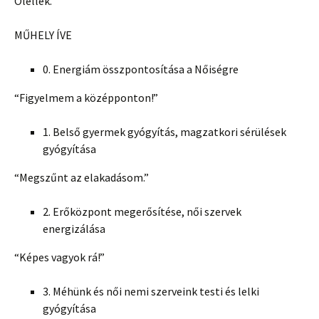
Ölellek.
MŰHELY ÍVE
0. Energiám összpontosítása a Nőiségre
“Figyelmem a középponton!”
1. Belső gyermek gyógyítás, magzatkori sérülések
gyógyítása
“Megszűnt az elakadásom.”
2. Erőközpont megerősítése, női szervek
energizálása
“Képes vagyok rá!”
3. Méhünk és női nemi szerveink testi és lelki
gyógyítása