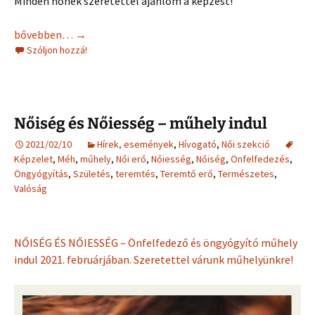
Minden nőnek szeretettel ajánlom a képzést!
Gyermekágyas segítők képzése Mesőnél
bővebben…
→
Szóljon hozzá!
Nőiség és Nőiesség – műhely indul
2021/02/10
Hírek, események
,
Hívogató
,
Női szekció
Képzelet
,
Méh
,
műhely
,
Női erő
,
Nőiesség
,
Nőiség
,
Önfelfedezés
,
Öngyógyítás
,
Születés
,
teremtés
,
Teremtő erő
,
Természetes
,
Valóság
NŐISÉG ÉS NŐIESSÉG – Önfelfedező és öngyógyító műhely
indul 2021. februárjában. Szeretettel várunk műhelyünkre!