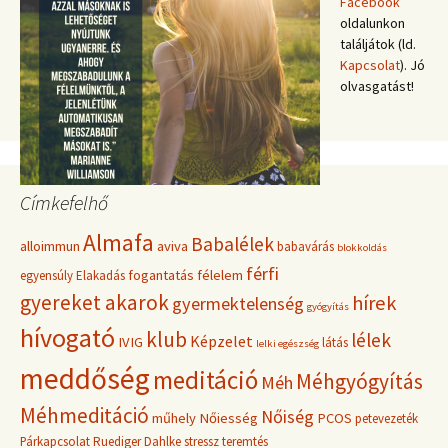
Facebook
oldalunkon
találjátok (ld.
Kapcsolat
). Jó
olvasgatást!
Címkefelhő
Almafa
Babalélek
alloimmun
aviva
babavárás
blokkoldás
férfi
fogantatás
félelem
egyensúly
Elakadás
gyereket akarok
hírek
gyermektelenség
gyógyítás
hívogató
klub
lélek
Képzelet
IVIG
látás
lelki egészség
meddőség
meditáció
Méhgyógyítás
Méh
Méhmeditáció
Nőiség
műhely
Nőiesség
PCOS
petevezeték
Párkapcsolat
Ruediger Dahlke
stressz
teremtés