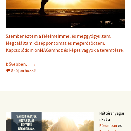
Szembenéztem a félelmeimmel és meggyógyultam.
Megtaláltam középpontomat és megerősödtem.
Kapcsolódom önMAGamhoz és képes vagyok a teremtésre.
Nőiség és Nőiesség – műhely indul
bővebben…
→
Szóljon hozzá!
Háttéranyagai
nkat a
Fórumban
és