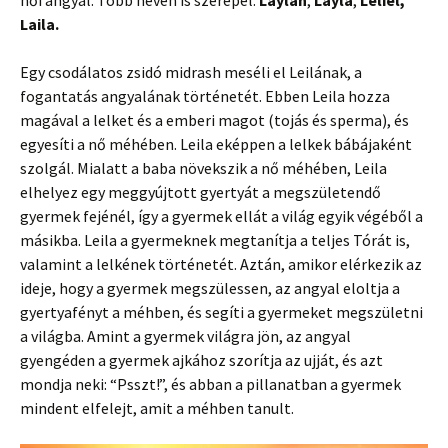
női angyal. Több néven is szerepel:
Laylah
,
Layla
,
Leliel,
Laila.
Egy csodálatos zsidó midrash meséli el Leilának, a
fogantatás angyalának történetét. Ebben Leila hozza
magával a lelket és a emberi magot (tojás és sperma), és
egyesíti a nő méhében. Leila eképpen a lelkek bábájaként
szolgál. Mialatt a baba növekszik a nő méhében, Leila
elhelyez egy meggyújtott gyertyát a megszületendő
gyermek fejénél, így a gyermek ellát a világ egyik végéből a
másikba. Leila a gyermeknek megtanítja a teljes Tórát is,
valamint a lelkének történetét. Aztán, amikor elérkezik az
ideje, hogy a gyermek megszülessen, az angyal eloltja a
gyertyafényt a méhben, és segíti a gyermeket megszületni
a világba. Amint a gyermek világra jön, az angyal
gyengéden a gyermek ajkához szorítja az ujját, és azt
mondja neki: “Psszt!”, és abban a pillanatban a gyermek
mindent elfelejt, amit a méhben tanult.