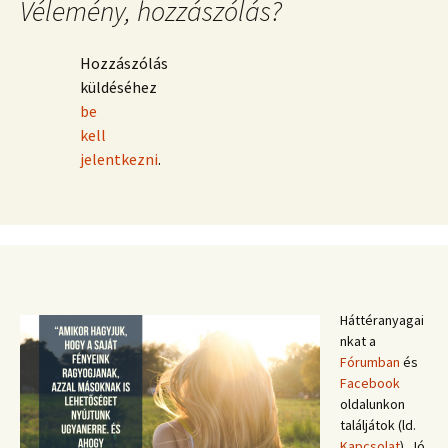
Vélemény, hozzászólás?
Hozzászólás
küldéséhez
be
kell
jelentkezni
.
Háttéranyagai
nkat a
Fórumban
és
Facebook
oldalunkon
találjátok (ld.
Kapcsolat
). Jó