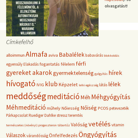
olvasgatást!
Címkefelhő
Almafa
Babalélek
alloimmun
aviva
babavárás
blokkoldás
férfi
fogantatás
félelem
egyensúly
Elakadás
gyereket akarok
hírek
gyermektelenség
gyógyítás
hívogató
klub
lélek
Képzelet
IVIG
látás
lelki egészség
meddőség
meditáció
Méhgyógyítás
Méh
Méhmeditáció
Nőiség
műhely
Nőiesség
PCOS
petevezeték
Párkapcsolat
Ruediger Dahlke
stressz
teremtés
vetélés
Valóság
vitamin
természetes (növényi) progeszteron
tábortűz
Öngyógyítás
Válaszok
Önfelfedezés
várandósság