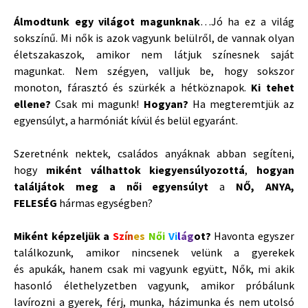
Álmodtunk egy világot magunknak
…Jó ha ez a világ
sokszínű. Mi nők is azok vagyunk belülről, de vannak olyan
életszakaszok, amikor nem látjuk színesnek saját
magunkat. Nem szégyen, valljuk be, hogy sokszor
monoton, fárasztó és szürkék a hétköznapok.
Ki tehet
ellene?
Csak mi magunk!
Hogyan?
Ha megteremtjük az
egyensúlyt, a harmóniát kívül és belül egyaránt.
Szeretnénk nektek, családos anyáknak abban segíteni,
hogy
miként válhattok kiegyensúlyozottá
,
hogyan
találjátok meg a női egyensúlyt
a
NŐ, ANYA,
FELESÉG
hármas egységben?
Miként képzeljük a
Sz
ín
es
Női
Vi
l
ág
ot
?
Havonta egyszer
találkozunk, amikor nincsenek velünk a gyerekek
és apukák, hanem csak mi vagyunk együtt, Nők, mi akik
hasonló élethelyzetben vagyunk, amikor próbálunk
lavírozni a gyerek, férj, munka, házimunka és nem utolsó