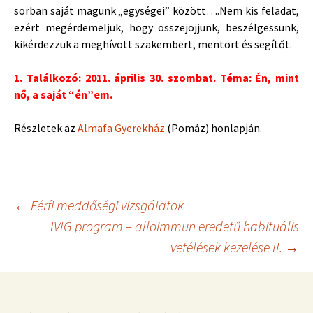
sorban saját magunk „egységei” között….Nem kis feladat,
ezért megérdemeljük, hogy összejöjjünk, beszélgessünk,
kikérdezzük a meghívott szakembert, mentort és segítőt.
1. Találkozó: 2011. április 30. szombat. Téma: Én, mint
nő, a saját “én”em.
Részletek az
Almafa Gyerekház
(Pomáz) honlapján.
Bejegyzés
←
Férfi meddőségi vizsgálatok
IVIG program – alloimmun eredetű habituális
vetélések kezelése II.
→
navigáció