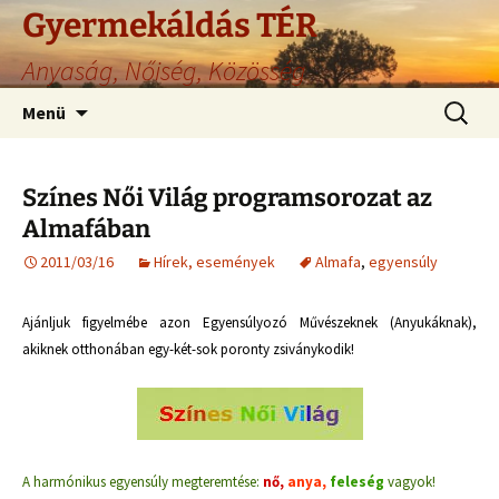
Gyermekáldás TÉR
Anyaság, Nőiség, Közösség
Ugrás
Keresés
Menü
a
tartalomhoz
Színes Női Világ programsorozat az
Almafában
2011/03/16
Hírek, események
Almafa
,
egyensúly
Ajánljuk figyelmébe azon Egyensúlyozó Művészeknek (Anyukáknak),
akiknek otthonában egy-két-sok poronty zsiványkodik!
A harmónikus egyensúly megteremtése:
nő
,
anya,
feleség
vagyok!