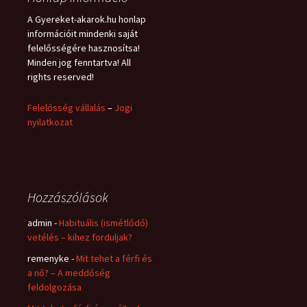
A Gyereket-akarok.hu honlap
információit mindenki saját
felelősségére hasznosítsa!
Minden jog fenntartva! All
rights reserved!
Felelősség vállalás
–
Jogi
nyilatkozat
Hozzászólások
admin
-
Habituális (ismétlődő)
vetélés – kihez forduljak?
remenyke
-
Mit tehet a férfi és
a nő? – A meddőség
feldolgozása