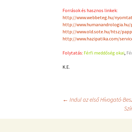
Források és hasznos linkek:
http://www.webbeteg.hu/nyomtat
http://www.humanandrologia.hu/
http://www.old.sote.hu/htsz/pap
http://www.hazipatika.com/servi
Folytatás:
Férfi meddőség okai
,
Fé
K.E.
Bejegyzés
←
Indul az első Hívogató-Bes
Szí
navigáció