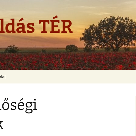
ldás TÉR
lat
dőségi
k