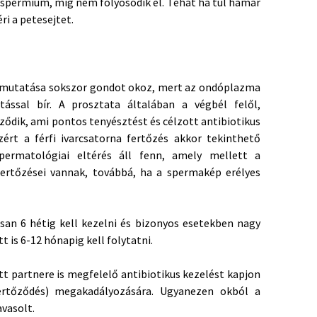
 spermium, míg nem folyósodik el. Tehát ha túl hamar
éri a petesejtet.
 kimutatása sokszor gondot okoz, mert az ondóplazma
atással bír. A prosztata általában a végbél felől,
ődik, ami pontos tenyésztést és célzott antibiotikus
zért a férfi ivarcsatorna fertőzés akkor tekinthető
permatológiai eltérés áll fenn, amely mellett a
fertőzései vannak, továbbá, ha a spermakép erélyes
san 6 hétig kell kezelni és bizonyos esetekben nagy
 is 6-12 hónapig kell folytatni.
tt partnere is megfelelő antibiotikus kezelést kapjon
fertőződés) megakadályozására. Ugyanezen okból a
avasolt.