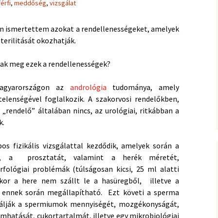
férfi
,
meddőség
,
vizsgálat
n ismertettem azokat a rendellenességeket, amelyek
sterilitását okozhatják.
óak meg ezek a rendellenességek?
 Magyarországon az
andrológia
tudománya, amely
elenségével foglalkozik. A szakorvosi rendelőkben,
 „rendelő” általában nincs, az urológiai, ritkábban a
k.
pos fizikális vizsgálattal kezdődik, amelyek során a
et, a prosztatát, valamint a herék méretét,
rfológiai problémák (túlságosan kicsi, 25 ml alatti
ikor a here nem szállt le a hasüregből, illetve a
ennek során megállapítható. Ezt követi a sperma
sgálják a spermiumok mennyiségét, mozgékonyságát,
mhatását, cukortartalmát, illetve egy mikrobiológiai