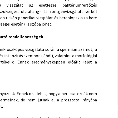
lat) vizsgálat az esetleges baktériumfertőzés
ükséges, ultrahang- és röntgenvizsgálat, vérből
 ritkán genetikai vizsgálat és herebiopszia (a here
ségei esetén) is szóba jöhet.
rható rendellenességek
mikroszkópos vizsgálata során a spermiumszámot, a
 intenzitás szempontjából), valamint a morfológiai
rtékelik.
Ennek eredményeképpen előállt lelet a
yoznak. Ennek oka lehet, hogy a herecsatornák nem
ermelnek, de nem jutnak el a prosztata irányába
t.