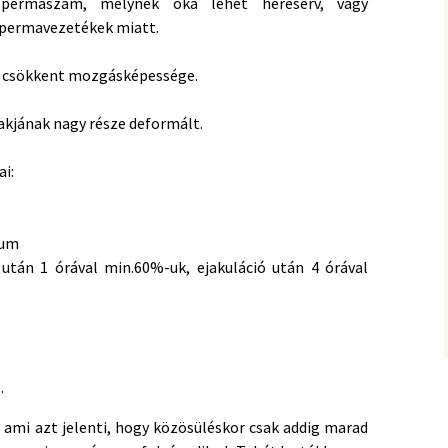
permaszám, melynek oka lehet heresérv, vagy
spermavezetékek miatt.
csökkent mozgásképessége.
jának nagy része deformált.
i:
ium
után 1 órával min.60%-uk, ejakuláció után 4 órával
.
, ami azt jelenti, hogy közösüléskor csak addig marad