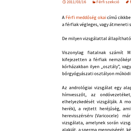
2011/03/16
Férfi szekció
A
Férfi meddőség okai
című cikkbe
a férfiak végleges, vagy átmeneti 
De milyen vizsgálattal állapíthat
Viszonylag fiatalnak számít
kifejezetten a férfiak nemzőképt
kórházakban ilyen „osztály”, vagy
bőrgyógyászati osztályon működi
Az andrológiai vizsgálat egy ala
hímvesszőt, az ondóvezeték
elhelyezkedését vizsgálják. A mo
herék), a rejtett heréjűség, am
herevisszérsérv (Varicocele)
már 
vizsgálata, amelynek során viz
alakját, a sperma mennyiségét, ké