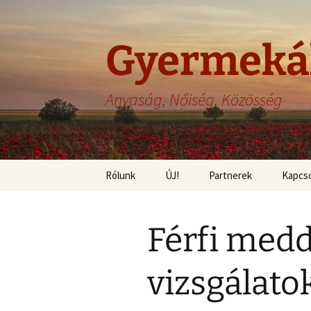
Gyermeká
Anyaság, Nőiség, Közösség
Ugrás
Rólunk
ÚJ!
Partnerek
Kapcso
a
tartalomhoz
Felelősség
Férfi med
Adatvédelem
Szerzői jogok
vizsgálato