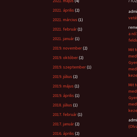
2021. május
(4)
2021. április
(2)
adm
veté
2021. március
(1)
rem
2021. február
(1)
a nő
2021. január
(1)
feld
2019. november
(2)
Mit t
medd
2019. október
(2)
Gyer
2019. szeptember
(1)
medd
keze
2019. július
(2)
Mit t
2019. május
(1)
medd
2019. április
(1)
Gyer
medd
2018. július
(1)
keze
2017. február
(1)
adm
2017. január
(2)
(Olv
2016. április
(2)