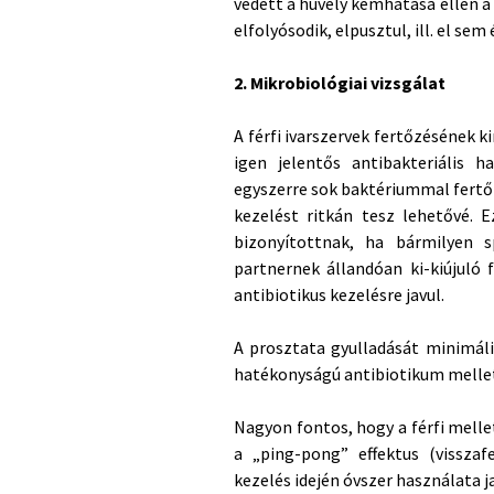
védett a hüvely kémhatása ellen a
elfolyósodik, elpusztul, ill. el sem 
2. Mikrobiológiai vizsgálat
A férfi ivarszervek fertőzésének
igen jelentős antibakteriális h
egyszerre sok baktériummal fertőz
kezelést ritkán tesz lehetővé. E
bizonyítottnak, ha bármilyen s
partnernek állandóan ki-kiújuló 
antibiotikus kezelésre javul.
A prosztata gyulladását minimáli
hatékonyságú antibiotikum mellett
Nagyon fontos, hogy a férfi melle
a „ping-pong” effektus (vissza
kezelés idején óvszer használata j