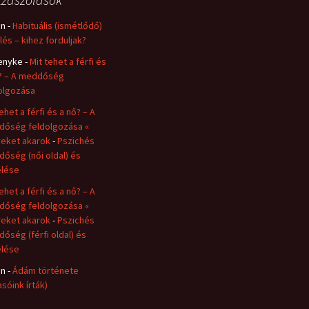
in
-
Habituális (ismétlődő)
lés – kihez forduljak?
enyke
-
Mit tehet a férfi és
? – A meddőség
olgozása
ehet a férfi és a nő? – A
őség feldolgozása «
eket akarok
-
Pszichés
őség (női oldal) és
lése
ehet a férfi és a nő? – A
őség feldolgozása «
eket akarok
-
Pszichés
őség (férfi oldal) és
lése
in
-
Ádám története
asóink írták)