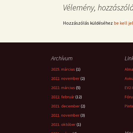
Vélemény, hozzászól
Hozzászólás küldéséhez
be kell j
Archívum
Lin
2025. március
(1)
Alma
2022. november
(2)
Aviv
2022. március
(5)
EV2 I
2022. február
(12)
Fóru
2021. december
(2)
Pint
2021. november
(3)
2021. október
(1)
Hoz