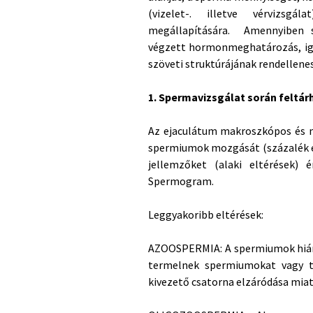
(vizelet-. illetve vérvizsgá
megállapítására. Amennyiben sz
végzett hormonmeghatározás, igen
szöveti struktúrájának rendellenes
1. Spermavizsgálat során feltá
Az ejaculátum makroszkópos és 
spermiumok mozgását (százalék és
jellemzőket (alaki eltérések) é
Spermogram.
Leggyakoribb eltérések:
AZOOSPERMIA: A spermiumok hián
termelnek spermiumokat vagy t
kivezető csatorna elzáródása miat