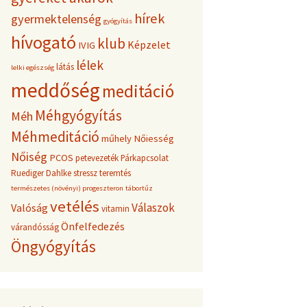
hírek
gyermektelenség
gyógyítás
hívogató
klub
Képzelet
IVIG
lélek
látás
lelki egészség
meddőség
meditáció
Méhgyógyítás
Méh
Méhmeditáció
műhely
Nőiesség
Nőiség
PCOS
petevezeték
Párkapcsolat
Ruediger Dahlke
stressz
teremtés
természetes (növényi) progeszteron
tábortűz
vetélés
Válaszok
Valóság
vitamin
Önfelfedezés
várandósság
Öngyógyítás