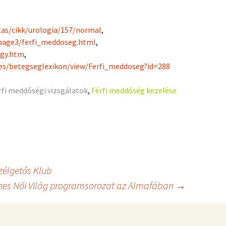
as/cikk/urologia/157/normal
,
page3/ferfi_meddoseg.html
,
pgy.htm
,
ces/betegseglexikon/view/Ferfi_meddoseg?id=288
rfi meddőségi vizsgálatok
,
Férfi meddőség kezelése
zélgetős Klub
nes Női Világ programsorozat az Almafában
→