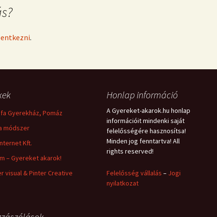
ás?
elentkezni
.
kek
Honlap információ
A Gyereket-akarok.hu honlap
fa Gyerekház, Pomáz
információit mindenki saját
a módszer
felelősségére hasznosítsa!
Minden jog fenntartva! All
nternet Kft.
rights reserved!
m – Gyereket akarok!
er visual & Pinter Creative
Felelősség vállalás
–
Jogi
nyilatkozat
zászólások