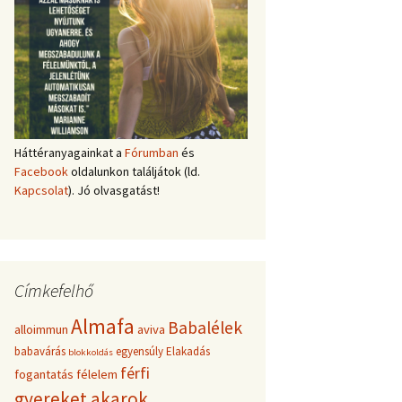
Háttéranyagainkat a
Fórumban
és
Facebook
oldalunkon találjátok (ld.
Kapcsolat
). Jó olvasgatást!
Címkefelhő
Almafa
Babalélek
alloimmun
aviva
babavárás
egyensúly
Elakadás
blokkoldás
férfi
fogantatás
félelem
gyereket akarok