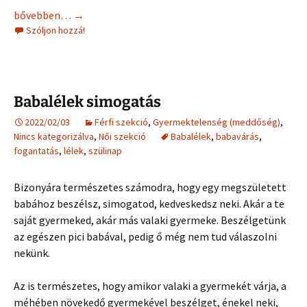
Öröm csalogatás
bővebben…
→
Szóljon hozzá!
Babalélek simogatás
2022/02/03
Férfi szekció
,
Gyermektelenség (meddőség)
,
Nincs kategorizálva
,
Női szekció
Babalélek
,
babavárás
,
fogantatás
,
lélek
,
szülinap
Bizonyára természetes számodra, hogy egy megszületett
babához beszélsz, simogatod, kedveskedsz neki. Akár a te
saját gyermeked, akár más valaki gyermeke. Beszélgetünk
az egészen pici babával, pedig ő még nem tud válaszolni
nekünk.
Az is természetes, hogy amikor valaki a gyermekét várja, a
méhében növekedő gyermekével beszélget, énekel neki,