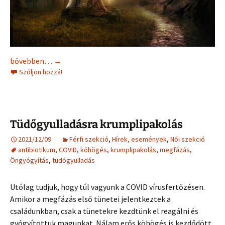
Babalélek simogatás
bővebben…
→
Szóljon hozzá!
Tüdőgyulladásra krumplipakolás
2021/12/09
Férfi szekció
,
Hírek, események
,
Női szekció
antibiotikum
,
COVID
,
köhögés
,
krumplipakolás
,
megfázás
,
Öngyógyítás
,
tüdőgyulladás
Utólag tudjuk, hogy túl vagyunk a COVID vírusfertőzésen.
Amikor a megfázás első tünetei jelentkeztek a
családunkban, csak a tünetekre kezdtünk el reagálni és
gyógyítottuk magunkat. Nálam erős köhögés is kezdődött