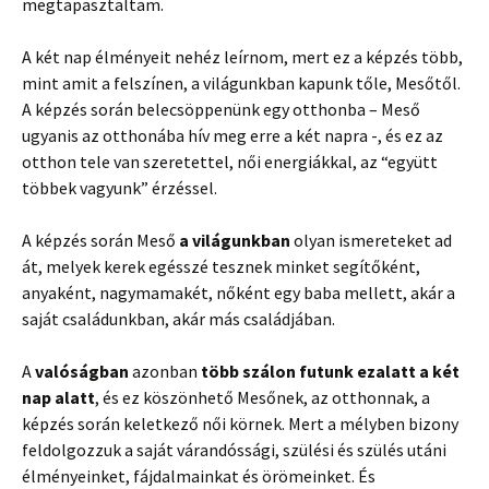
megtapasztaltam.
A két nap élményeit nehéz leírnom, mert ez a képzés több,
mint amit a felszínen, a világunkban kapunk tőle, Mesőtől.
A képzés során belecsöppenünk egy otthonba – Meső
ugyanis az otthonába hív meg erre a két napra -, és ez az
otthon tele van szeretettel, női energiákkal, az “együtt
többek vagyunk” érzéssel.
A képzés során Meső
a világunkban
olyan ismereteket ad
át, melyek kerek egésszé tesznek minket segítőként,
anyaként, nagymamakét, nőként egy baba mellett, akár a
saját családunkban, akár más családjában.
A
valóságban
azonban
több szálon futunk ezalatt a két
nap alatt
, és ez köszönhető Mesőnek, az otthonnak, a
képzés során keletkező női körnek. Mert a mélyben bizony
feldolgozzuk a saját várandóssági, szülési és szülés utáni
élményeinket, fájdalmainkat és örömeinket. És