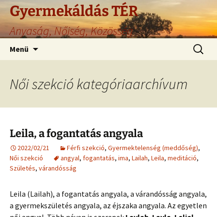
Gyermekáldás TÉR
Anyaság, Nőiség, Közösség
Ugrás
Keresés
Menü
a
tartalomhoz
Női szekció kategóriaarchívum
Leila, a fogantatás angyala
2022/02/21
Férfi szekció
,
Gyermektelenség (meddőség)
,
Női szekció
angyal
,
fogantatás
,
ima
,
Lailah
,
Leila
,
meditáció
,
Születés
,
várandósság
Leila (Lailah), a fogantatás angyala, a várandósság angyala,
a gyermekszületés angyala, az éjszaka angyala. Az egyetlen