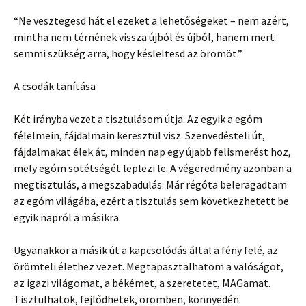
“Ne vesztegesd hát el ezeket a lehetőségeket – nem azért,
mintha nem térnének vissza újból és újból, hanem mert
semmi szükség arra, hogy késleltesd az örömöt.”
A csodák tanítása
Két irányba vezet a tisztulásom útja. Az egyik a egóm
félelmein, fájdalmain keresztül visz. Szenvedésteli út,
fájdalmakat élek át, minden nap egy újabb felismerést hoz,
mely egóm sötétségét leplezi le. A végeredmény azonban a
megtisztulás, a megszabadulás. Már régóta beleragadtam
az egóm világába, ezért a tisztulás sem következhetett be
egyik napról a másikra.
Ugyanakkor a másik út a kapcsolódás által a fény felé, az
örömteli élethez vezet. Megtapasztalhatom a valóságot,
az igazi világomat, a békémet, a szeretetet, MAGamat.
Tisztulhatok, fejlődhetek, örömben, könnyedén.