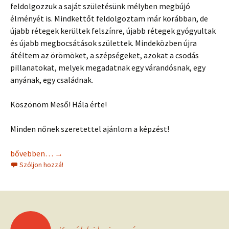
feldolgozzuk a saját születésünk mélyben megbújó
élményét is. Mindkettőt feldolgoztam már korábban, de
újabb rétegek kerültek felszínre, újabb rétegek gyógyultak
és újabb megbocsátások születtek. Mindeközben újra
átéltem az örömöket, a szépségeket, azokat a csodás
pillanatokat, melyek megadatnak egy várandósnak, egy
anyának, egy családnak.
Köszönöm Meső! Hála érte!
Minden nőnek szeretettel ajánlom a képzést!
Gyermekágyas segítők képzése Mesőnél
bővebben…
→
Szóljon hozzá!
Bejegyzések