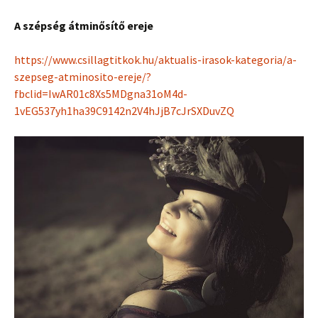
A szépség átminősítő ereje
https://www.csillagtitkok.hu/aktualis-irasok-kategoria/a-
szepseg-atminosito-ereje/?
fbclid=IwAR01c8Xs5MDgna31oM4d-
1vEG537yh1ha39C9142n2V4hJjB7cJrSXDuvZQ