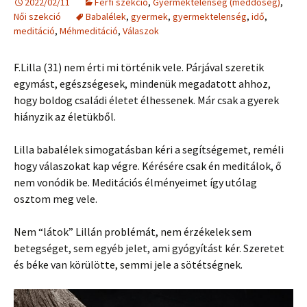
2022/02/11
Férfi szekció
,
Gyermektelenség (meddőség)
,
Női szekció
Babalélek
,
gyermek
,
gyermektelenség
,
idő
,
meditáció
,
Méhmeditáció
,
Válaszok
F.Lilla (31) nem érti mi történik vele. Párjával szeretik
egymást, egészségesek, mindenük megadatott ahhoz,
hogy boldog családi életet élhessenek. Már csak a gyerek
hiányzik az életükből.
Lilla babalélek simogatásban kéri a segítségemet, reméli
hogy válaszokat kap végre. Kérésére csak én meditálok, ő
nem vonódik be. Meditációs élményeimet így utólag
osztom meg vele.
Nem “látok” Lillán problémát, nem érzékelek sem
betegséget, sem egyéb jelet, ami gyógyítást kér. Szeretet
és béke van körülötte, semmi jele a sötétségnek.