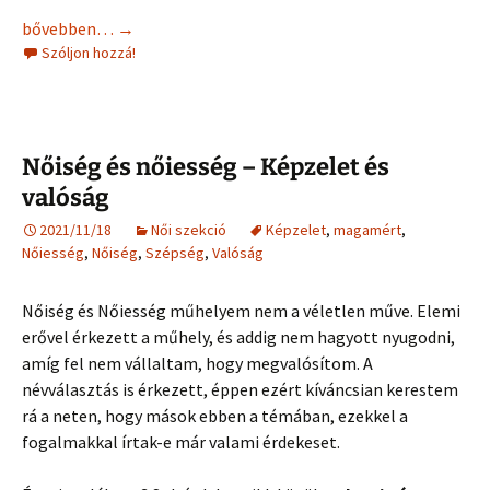
Nőiség és nőiesség – MOST
bővebben…
→
Szóljon hozzá!
Nőiség és nőiesség – Képzelet és
valóság
2021/11/18
Női szekció
Képzelet
,
magamért
,
Nőiesség
,
Nőiség
,
Szépség
,
Valóság
Nőiség és Nőiesség műhelyem nem a véletlen műve. Elemi
erővel érkezett a műhely, és addig nem hagyott nyugodni,
amíg fel nem vállaltam, hogy megvalósítom. A
névválasztás is érkezett, éppen ezért kíváncsian kerestem
rá a neten, hogy mások ebben a témában, ezekkel a
fogalmakkal írtak-e már valami érdekeset.