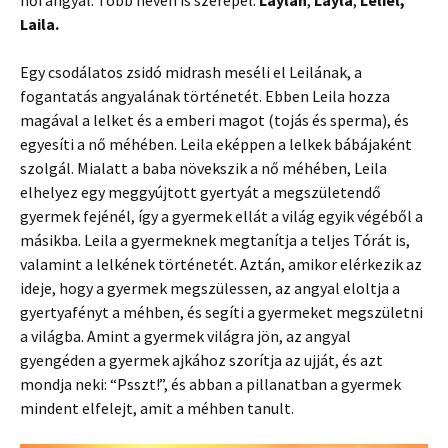
női angyal. Több néven is szerepel:
Laylah
,
Layla
,
Leliel,
Laila.
Egy csodálatos zsidó midrash meséli el Leilának, a
fogantatás angyalának történetét. Ebben Leila hozza
magával a lelket és a emberi magot (tojás és sperma), és
egyesíti a nő méhében. Leila eképpen a lelkek bábájaként
szolgál. Mialatt a baba növekszik a nő méhében, Leila
elhelyez egy meggyújtott gyertyát a megszületendő
gyermek fejénél, így a gyermek ellát a világ egyik végéből a
másikba. Leila a gyermeknek megtanítja a teljes Tórát is,
valamint a lelkének történetét. Aztán, amikor elérkezik az
ideje, hogy a gyermek megszülessen, az angyal eloltja a
gyertyafényt a méhben, és segíti a gyermeket megszületni
a világba. Amint a gyermek világra jön, az angyal
gyengéden a gyermek ajkához szorítja az ujját, és azt
mondja neki: “Psszt!”, és abban a pillanatban a gyermek
mindent elfelejt, amit a méhben tanult.