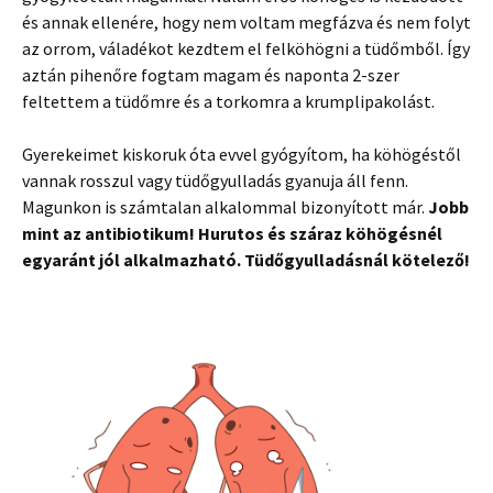
és annak ellenére, hogy nem voltam megfázva és nem folyt
az orrom, váladékot kezdtem el felköhögni a tüdőmből. Így
aztán pihenőre fogtam magam és naponta 2-szer
feltettem a tüdőmre és a torkomra a krumplipakolást.
Gyerekeimet kiskoruk óta evvel gyógyítom, ha köhögéstől
vannak rosszul vagy tüdőgyulladás gyanuja áll fenn.
Magunkon is számtalan alkalommal bizonyított már.
Jobb
mint az antibiotikum! Hurutos és száraz köhögésnél
egyaránt jól alkalmazható. Tüdőgyulladásnál kötelező!