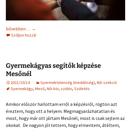
Női kör – csoportos gyógyulás
bővebben…
→
Szóljon hozzá!
Gyermekágyas segítők képzése
Mesőnél
2021/10/14
Gyermektelenség (meddőség)
,
Női szekció
Gyermekágy
,
Meső
,
Női kör
,
szülés
,
Születés
Amikor először hallottam erről a képzésről, rögtön azt
éreztem, hogy ott a helyem. Megmagyarázhatatlan és
most, hogy már ott jártam Mesőnél, most is csak sejtem az
okokat. De nagyon jól tettem, hogy elmentem, átéltem,