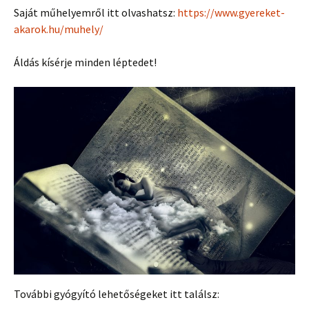
Saját műhelyemről itt olvashatsz:
https://www.gyereket-
akarok.hu/muhely/
Áldás kísérje minden léptedet!
További gyógyító lehetőségeket itt találsz: