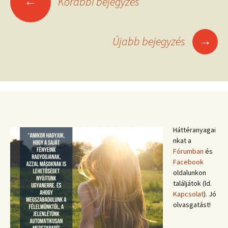
←
Korábbi bejegyzés
navigációja
→
Újabb bejegyzés
Háttéranyagai
nkat a
Fórumban
és
Facebook
oldalunkon
találjátok (ld.
Kapcsolat
). Jó
olvasgatást!