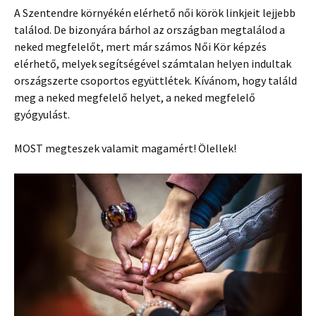
A Szentendre környékén elérhető női körök linkjeit lejjebb
találod. De bizonyára bárhol az országban megtalálod a
neked megfelelőt, mert már számos Női Kör képzés
elérhető, melyek segítségével számtalan helyen indultak
országszerte csoportos együttlétek. Kívánom, hogy találd
meg a neked megfelelő helyet, a neked megfelelő
gyógyulást.
MOST megteszek valamit magamért! Ölellek!