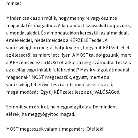
minket.
Minden csak azon múlik, hogy mennyire vagy őszinte
magaddal és magadhoz. A kimondott szavakkal dolgozunk,
a mondataiddal. És a mondataidon keresztül az álmaiddal,
emlékeiddel, hiedelmeiddel: a KÉPZELETeddel. A
varázsvilágban megláthatjuk végre, hogy mit KÉPzeltél el
az életedről és miért lett ilyen. A MOSTtal dolgozunk, mert
a KÉPzeleted ezt a MOSTot alkotta meg számodra. Tetszik
ez a világ vagy inkább felébrednél? Másik világot álmodnál
magadnak? MOST megtesszük, együtt, mert ez a
varázsvilág lehetővé teszi a felismeréseket és az új
megálmodását. Egy új KÉPzelet lesz az új VALÓSÁGod.
Semmit sem érek el, ha meggyógyítalak. De mindent
elérek, ha meggyógyítod magad.
MOST megteszek valamit magamért! Ölellek!