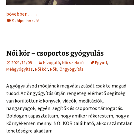
Nőiség és nőiesség – Képzelet és valóság
bővebben…
→
Szóljon hozzá!
Női kör – csoportos gyógyulás
2021/11/09
Hívogató
,
Női szekció
Együtt
,
Méhgyógyítás
,
Női kör
,
Nők
,
Öngyógyítás
A gyógyulásod módjának megválasztását csak te magad
tudod. Az öngyógyítás útján rengeteg elérhető segítség
van körülöttünk: könyvek, videók, meditációk,
hanganyagok, egyéni segítők és csoportos támogatás.
Boldogan tapasztaltam, hogy amikor rákerestem, hogy a
környékemen mennyi NŐI KÖR található, akkor számtalan
lehetőségre akadtam.