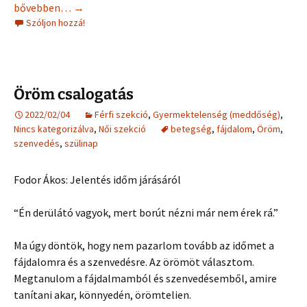
Vetélés láthatatlan sebeinek gyógyítása
bővebben…
→
Szóljon hozzá!
Öröm csalogatás
2022/02/04
Férfi szekció
,
Gyermektelenség (meddőség)
,
Nincs kategorizálva
,
Női szekció
betegség
,
fájdalom
,
Öröm
,
szenvedés
,
szülinap
Fodor Ákos: Jelentés időm járásáról
“Én derülátó vagyok, mert borút nézni már nem érek rá.”
Ma úgy döntök, hogy nem pazarlom tovább az időmet a
fájdalomra és a szenvedésre. Az örömöt választom.
Megtanulom a fájdalmamból és szenvedésemből, amire
tanítani akar, könnyedén, örömtelien.