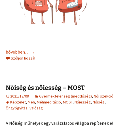
Tüdőgyulladásra krumplipakolás
bővebben…
→
Szóljon hozzá!
Nőiség és nőiesség – MOST
2021/12/08
Gyermektelenség (meddőség)
,
Női szekció
Képzelet
,
Méh
,
Méhmeditáció
,
MOST
,
Nőiesség
,
Nőiség
,
Öngyógyítás
,
Valóság
A Nőiség műhelyek egy varázslatos világba repítenek el