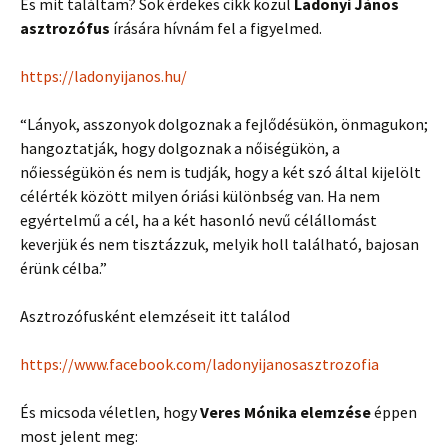
És mit találtam? Sok érdekes cikk közül
Ladonyi János
asztrozófus
írására hívnám fel a figyelmed.
https://ladonyijanos.hu/
“Lányok, asszonyok dolgoznak a fejlődésükön, önmagukon;
hangoztatják, hogy dolgoznak a nőiségükön, a
nőiességükön és nem is tudják, hogy a két szó által kijelölt
célérték között milyen óriási különbség van. Ha nem
egyértelmű a cél, ha a két hasonló nevű célállomást
keverjük és nem tisztázzuk, melyik holl található, bajosan
érünk célba.”
Asztrozófusként elemzéseit itt találod
https://www.facebook.com/ladonyijanosasztrozofia
És micsoda véletlen, hogy
Veres Mónika elemzése
éppen
most jelent meg: