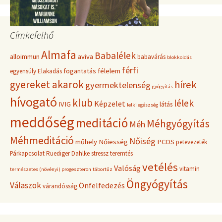
Címkefelhő
Almafa
Babalélek
alloimmun
aviva
babavárás
blokkoldás
férfi
fogantatás
félelem
egyensúly
Elakadás
gyereket akarok
hírek
gyermektelenség
gyógyítás
hívogató
klub
lélek
Képzelet
IVIG
látás
lelki egészség
meddőség
meditáció
Méhgyógyítás
Méh
Méhmeditáció
Nőiség
műhely
Nőiesség
PCOS
petevezeték
Párkapcsolat
Ruediger Dahlke
stressz
teremtés
vetélés
Valóság
vitamin
természetes (növényi) progeszteron
tábortűz
Öngyógyítás
Válaszok
Önfelfedezés
várandósság