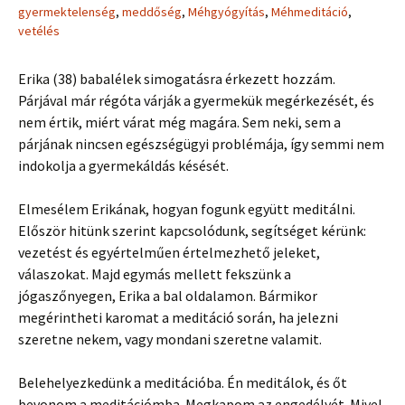
gyermektelenség
,
meddőség
,
Méhgyógyítás
,
Méhmeditáció
,
vetélés
Erika (38) babalélek simogatásra érkezett hozzám.
Párjával már régóta várják a gyermekük megérkezését, és
nem értik, miért várat még magára. Sem neki, sem a
párjának nincsen egészségügyi problémája, így semmi nem
indokolja a gyermekáldás késését.
Elmesélem Erikának, hogyan fogunk együtt meditálni.
Először hitünk szerint kapcsolódunk, segítséget kérünk:
vezetést és egyértelműen értelmezhető jeleket,
válaszokat. Majd egymás mellett fekszünk a
jógaszőnyegen, Erika a bal oldalamon. Bármikor
megérintheti karomat a meditáció során, ha jelezni
szeretne nekem, vagy mondani szeretne valamit.
Belehelyezkedünk a meditációba. Én meditálok, és őt
bevonom a meditációmba. Megkapom az engedélyét. Mivel