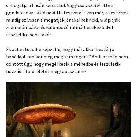
simogatja a hasán keresztül. Vagy csak szeretetteli
gondolatokat küld neki. Ha testvére is van már, a testvérek
mindig szívesen simogatják, énekelnek neki, világítják
zsemblámpával és különböző rafinált eszközökkel
tesztelik a bent lakót.
És azt el tudod-e képzelni, hogy már akkor beszélj a
babáddal, amikor még meg sem fogant? Amikor még nem
döntött úgy, hogy megérkezik a méhedbe és leszületik
hozzád a földi életet megtapasztalni?