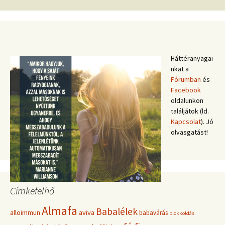
Háttéranyagai
nkat a
Fórumban
és
Facebook
oldalunkon
találjátok (ld.
Kapcsolat
). Jó
olvasgatást!
Címkefelhő
Almafa
Babalélek
alloimmun
aviva
babavárás
blokkoldás