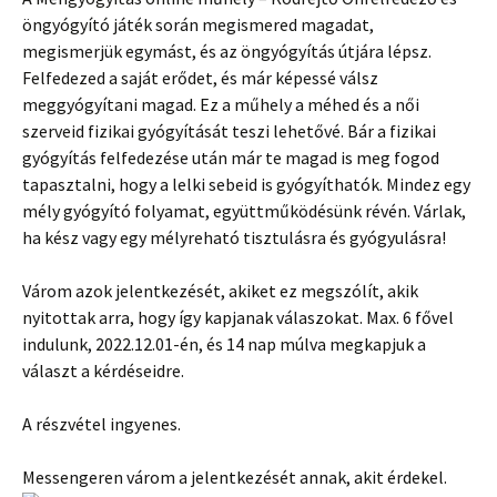
öngyógyító játék során megismered magadat,
megismerjük egymást, és az öngyógyítás útjára lépsz.
Felfedezed a saját erődet, és már képessé válsz
meggyógyítani magad. Ez a műhely a méhed és a női
szerveid fizikai gyógyítását teszi lehetővé. Bár a fizikai
gyógyítás felfedezése után már te magad is meg fogod
tapasztalni, hogy a lelki sebeid is gyógyíthatók. Mindez egy
mély gyógyító folyamat, együttműködésünk révén. Várlak,
ha kész vagy egy mélyreható tisztulásra és gyógyulásra!
Várom azok jelentkezését, akiket ez megszólít, akik
nyitottak arra, hogy így kapjanak válaszokat. Max. 6 fővel
indulunk, 2022.12.01-én, és 14 nap múlva megkapjuk a
választ a kérdéseidre.
A részvétel ingyenes.
Messengeren várom a jelentkezését annak, akit érdekel.