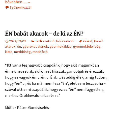
Ikerláng meditáció, párkapcsolati meditáció
bővebben…
→
Szóljon hozzá!
ÉN babát akarok – de ki az ÉN?
2022/03/03
Férfi szekció
,
Női szekció
akarat
,
babát
akarok
,
én
,
gyereket akarok
,
gyermekáldás
,
gyermektelenség
,
látás
,
meddőség
,
meditáció
“Itt van a legnagyobb csapdánk, hogy akit magunkban
énnek nevezünk, akiről azt hisszük, gondoljuk és érezzük,
hogy ez vagyok én… én… Én!…, és addig élek, amíg tudom,
hogy “én”…, és ha már nem lesz “én”, élet sem lesz, soha –
szóval ott a mi csapdánk, hogy ez az “én” nem független,
mert az Örökkévalónak a része.”
Müller Péter: Gondviselés