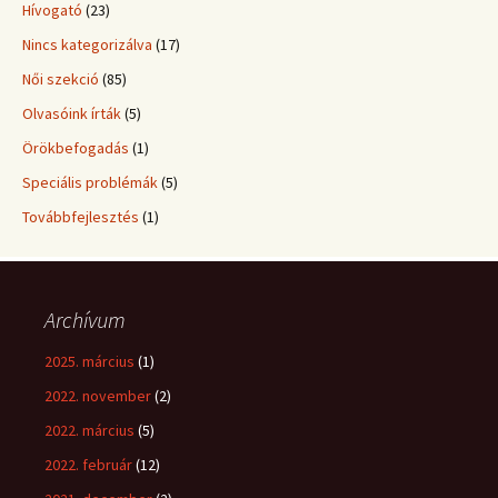
Hívogató
(23)
Nincs kategorizálva
(17)
Női szekció
(85)
Olvasóink írták
(5)
Örökbefogadás
(1)
Speciális problémák
(5)
Továbbfejlesztés
(1)
Archívum
2025. március
(1)
2022. november
(2)
2022. március
(5)
2022. február
(12)