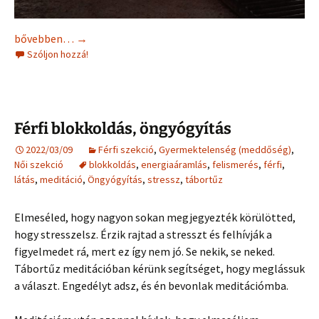
Babára várva
bővebben…
→
Szóljon hozzá!
Férfi blokkoldás, öngyógyítás
2022/03/09
Férfi szekció
,
Gyermektelenség (meddőség)
,
Női szekció
blokkoldás
,
energiaáramlás
,
felismerés
,
férfi
,
látás
,
meditáció
,
Öngyógyítás
,
stressz
,
tábortűz
Elmeséled, hogy nagyon sokan megjegyezték körülötted,
hogy stresszelsz. Érzik rajtad a stresszt és felhívják a
figyelmedet rá, mert ez így nem jó. Se nekik, se neked.
Tábortűz meditációban kérünk segítséget, hogy meglássuk
a választ. Engedélyt adsz, és én bevonlak meditációmba.