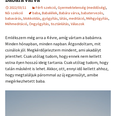
2022/03/11
Férfi szekció
,
Gyermektelenség (meddőség)
,
Női szekció
baba
,
Babalélek
,
Babára várva
,
babatervezés
,
babavárás
,
blokkoldás
,
gyógyítás
,
látás
,
meditáció
,
Méhgyógyítás
,
Méhmeditáció
,
Öngyógyítás
,
tisztánlátás
,
Válaszok
Emlékszem még arra a 4 évre, amíg vártam a babámra.
Minden hónapban, minden napban. Átgondoltam, mit
csinálok jól. Megkérdőjeleztem mindent, ami akadályt
jelenthet. Csak utólag tudom, hogy ennek nem kellett
volna ilyen hosszú ideig tartania. Csak utólag tudom, hogy
talán másként is lehet. Akkor, ott, ennyi idő kellett ahhoz,
hogy megtaláljuk párommal az új egyensúlyt, amibe
megérkezhetett baba.