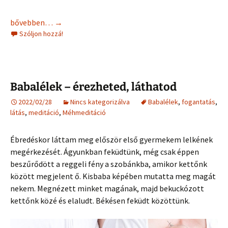
ÉN babát akarok – de ki az ÉN?
bővebben…
→
Szóljon hozzá!
Babalélek – érezheted, láthatod
2022/02/28
Nincs kategorizálva
Babalélek
,
fogantatás
,
látás
,
meditáció
,
Méhmeditáció
Ébredéskor láttam meg először első gyermekem lelkének
megérkezését. Ágyunkban feküdtünk, még csak éppen
beszűrődött a reggeli fény a szobánkba, amikor kettőnk
között megjelent ő. Kisbaba képében mutatta meg magát
nekem. Megnézett minket magának, majd bekuckózott
kettőnk közé és elaludt. Békésen feküdt közöttünk.