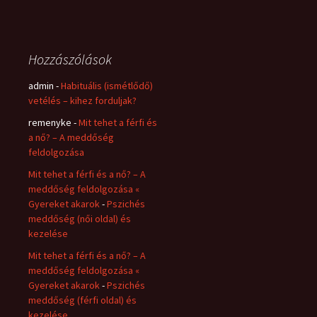
Hozzászólások
admin
-
Habituális (ismétlődő)
vetélés – kihez forduljak?
remenyke
-
Mit tehet a férfi és
a nő? – A meddőség
feldolgozása
Mit tehet a férfi és a nő? – A
meddőség feldolgozása «
Gyereket akarok
-
Pszichés
meddőség (női oldal) és
kezelése
Mit tehet a férfi és a nő? – A
meddőség feldolgozása «
Gyereket akarok
-
Pszichés
meddőség (férfi oldal) és
kezelése