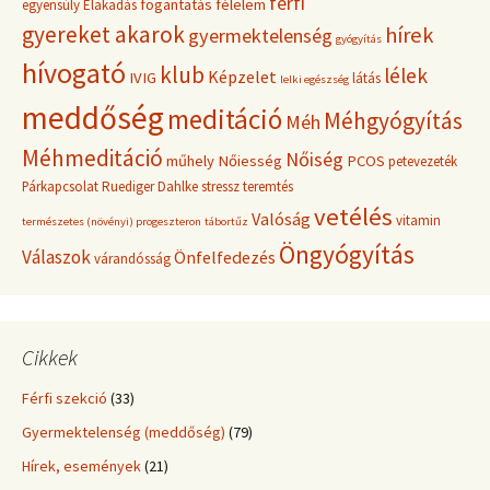
férfi
fogantatás
félelem
egyensúly
Elakadás
gyereket akarok
hírek
gyermektelenség
gyógyítás
hívogató
klub
lélek
Képzelet
IVIG
látás
lelki egészség
meddőség
meditáció
Méhgyógyítás
Méh
Méhmeditáció
Nőiség
műhely
Nőiesség
PCOS
petevezeték
Párkapcsolat
Ruediger Dahlke
stressz
teremtés
vetélés
Valóság
vitamin
természetes (növényi) progeszteron
tábortűz
Öngyógyítás
Válaszok
Önfelfedezés
várandósság
Cikkek
Férfi szekció
(33)
Gyermektelenség (meddőség)
(79)
Hírek, események
(21)