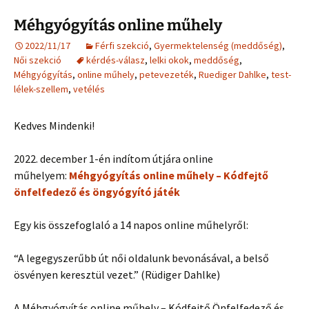
Méhgyógyítás online műhely
2022/11/17
Férfi szekció
,
Gyermektelenség (meddőség)
,
Női szekció
kérdés-válasz
,
lelki okok
,
meddőség
,
Méhgyógyítás
,
online műhely
,
petevezeték
,
Ruediger Dahlke
,
test-
lélek-szellem
,
vetélés
Kedves Mindenki!
2022. december 1-én indítom útjára online
műhelyem:
Méhgyógyítás online műhely – Kódfejtő
önfelfedező és öngyógyító játék
Egy kis összefoglaló a 14 napos online műhelyről:
“A legegyszerűbb út női oldalunk bevonásával, a belső
ösvényen keresztül vezet.” (Rüdiger Dahlke)
A Méhgyógyítás online műhely – Kódfejtő Önfelfedező és