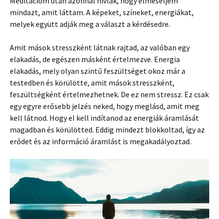
Meditációm után azonnal hívlak, hogy elmeséljem
mindazt, amit láttam. A képeket, színeket, energiákat,
melyek együtt adják meg a választ a kérdésedre.
Amit mások stresszként látnak rajtad, az valóban egy
elakadás, de egészen másként értelmezve. Energia
elakadás, mely olyan szintű feszültséget okoz már a
testedben és körülötte, amit mások stresszként,
feszültségként értelmezhetnek. De ez nem stressz. Ez csak
egy egyre erősebb jelzés neked, hogy meglásd, amit meg
kell látnod. Hogy el kell indítanod az energiák áramlását
magadban és körülötted. Eddig mindezt blokkoltad, így az
erődet és az információ áramlást is megakadályoztad.