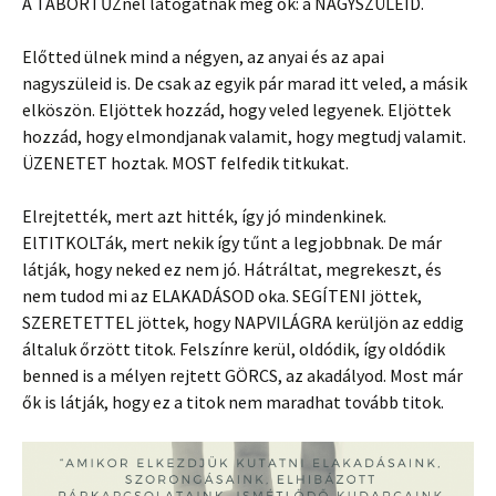
A TÁBORTŰZnél látogatnak meg ők: a NAGYSZÜLEID.
Előtted ülnek mind a négyen, az anyai és az apai
nagyszüleid is. De csak az egyik pár marad itt veled, a másik
elköszön. Eljöttek hozzád, hogy veled legyenek. Eljöttek
hozzád, hogy elmondjanak valamit, hogy megtudj valamit.
ÜZENETET hoztak. MOST felfedik titkukat.
Elrejtették, mert azt hitték, így jó mindenkinek.
ElTITKOLTák, mert nekik így tűnt a legjobbnak. De már
látják, hogy neked ez nem jó. Hátráltat, megrekeszt, és
nem tudod mi az ELAKADÁSOD oka. SEGÍTENI jöttek,
SZERETETTEL jöttek, hogy NAPVILÁGRA kerüljön az eddig
általuk őrzött titok. Felszínre kerül, oldódik, így oldódik
benned is a mélyen rejtett GÖRCS, az akadályod. Most már
ők is látják, hogy ez a titok nem maradhat tovább titok.