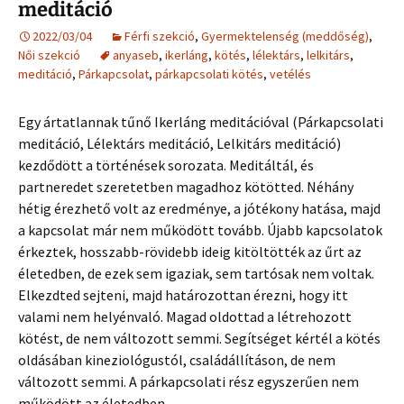
meditáció
2022/03/04
Férfi szekció
,
Gyermektelenség (meddőség)
,
Női szekció
anyaseb
,
ikerláng
,
kötés
,
lélektárs
,
lelkitárs
,
meditáció
,
Párkapcsolat
,
párkapcsolati kötés
,
vetélés
Egy ártatlannak tűnő Ikerláng meditációval (Párkapcsolati
meditáció, Lélektárs meditáció, Lelkitárs meditáció)
kezdődött a történések sorozata. Meditáltál, és
partneredet szeretetben magadhoz kötötted. Néhány
hétig érezhető volt az eredménye, a jótékony hatása, majd
a kapcsolat már nem működött tovább. Újabb kapcsolatok
érkeztek, hosszabb-rövidebb ideig kitöltötték az űrt az
életedben, de ezek sem igaziak, sem tartósak nem voltak.
Elkezdted sejteni, majd határozottan érezni, hogy itt
valami nem helyénvaló. Magad oldottad a létrehozott
kötést, de nem változott semmi. Segítséget kértél a kötés
oldásában kineziológustól, családállításon, de nem
változott semmi. A párkapcsolati rész egyszerűen nem
működött az életedben.