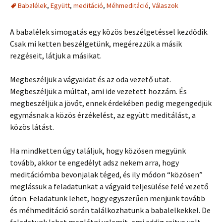
Babalélek
,
Együtt
,
meditáció
,
Méhmeditáció
,
Válaszok
A babalélek simogatás egy közös beszélgetéssel kezdődik.
Csak mi ketten beszélgetünk, megérezzük a másik
rezgéseit, látjuk a másikat.
Megbeszéljük a vágyaidat és az oda vezető utat.
Megbeszéljük a múltat, ami ide vezetett hozzám. És
megbeszéljük a jövőt, ennek érdekében pedig megengedjük
egymásnak a közös érzékelést, az együtt meditálást, a
közös látást.
Ha mindketten úgy találjuk, hogy közösen megyünk
tovább, akkor te engedélyt adsz nekem arra, hogy
meditációmba bevonjalak téged, és ily módon “közösen”
meglássuk a feladatunkat a vágyaid teljesülése felé vezető
úton. Feladatunk lehet, hogy egyszerűen menjünk tovább
és méhmeditáció során találkozhatunk a babalelkekkel. De