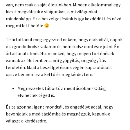
van, nem csak a saját életünkben. Minden alkalommal egy
kicsit megváltjuk a világunkat, a mi világunkat
mindenképp. Ez a beszélgetésünk is így kezdődött és nézd
meg mi lett belőle
Te ártatlanul megjegyezted nekem, hogy elakadtál, napok
óta gondolkodsz valamin és nem tudsz döntésre jutni. Én
ártatlanul elméséltem neked, hogy milyen történések
vannak az életemben a női gyógyítás, öngyógyítás
területén. Majd a beszélgetésünk végén kapcsolódott
össze bennem ez a kettő és megkérdeztem:
Megnézzelek tábortűz meditációban? Odáig
elvihetlek téged is.
És te azonnal igent mondtál, és engedélyt adtál, hogy
bevonjalak a meditációmba és megnézzük, kapunk-e
választ a kérdésedre.