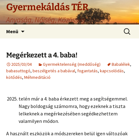
Gyermekáldás TÉR
Anyaság, Nőiség, Közösség
Ugrás
Keresés
Menü
a
tartalomhoz
Megérkezett a 4. baba!
2025/03/04
Gyermektelenség (meddőség)
Babalélek
,
babasuttogó
,
beszélgetés a babával
,
fogantatás
,
kapcsolódás
,
kötődés
,
Méhmeditáció
telén már a 4. baba érkezett meg a segítségemmel.
Nagy boldogság számomra, hogy ezeknek a tiszta
lelkeknek a megérkezésében segédkezhettem
valamilyen módon.
A használt eszközök a módszereken belül igen változóak