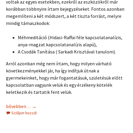
voltak az egyes esetekben, ezekről az eszközökről már
korábban többnyire írtam bejegyzéseket. Fontos azonban
megemlíteni a két módszert, a két tiszta forrást, melyre
mindig támaszkodok:
Méhmeditáció (Hidasi-Raffai féle kapcsolatanalízis,
anya-magzat kapcsolatanalízis alapú),
A Csodák Tanítása ( Sarkadi Krisztával tanulom).
Arról azonban még nem írtam, hogy milyen várható
következményekkel jár, ha így indítjuk útnak a
gyermekeinket, hogy már fogantatásuk, születésük előtt
kapcsolatban vagyunk velük és egy érzékeny kötelék
keletkezik és tartatik fent velük.
Megérkezett a 4. baba!
bővebben…
→
Szóljon hozzá!