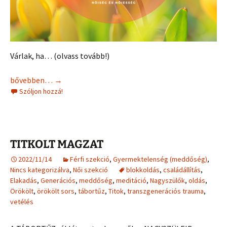
Várlak, ha… (olvass tovább!)
Méhgyógyítás online műhely
bővebben…
→
Szóljon hozzá!
TITKOLT MAGZAT
2022/11/14
Férfi szekció
,
Gyermektelenség (meddőség)
,
Nincs kategorizálva
,
Női szekció
blokkoldás
,
családállítás
,
Elakadás
,
Generációs
,
meddőség
,
meditáció
,
Nagyszülők
,
oldás
,
Örökölt
,
örökölt sors
,
tábortűz
,
Titok
,
transzgenerációs trauma
,
vetélés