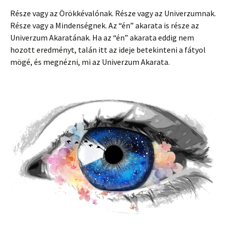
Része vagy az Örökkévalónak. Része vagy az Univerzumnak.
Része vagy a Mindenségnek. Az “én” akarata is része az
Univerzum Akaratának. Ha az “én” akarata eddig nem
hozott eredményt, talán itt az ideje betekinteni a fátyol
mögé, és megnézni, mi az Univerzum Akarata.