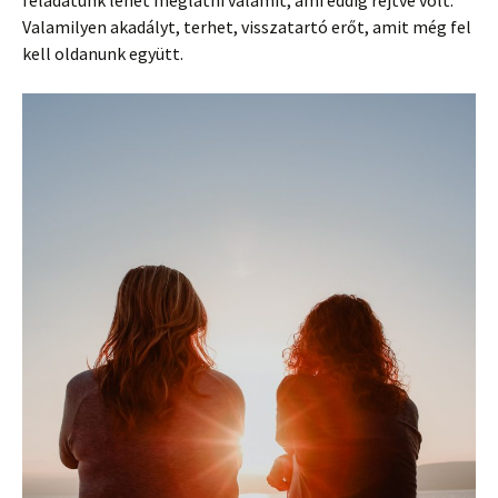
feladatunk lehet meglátni valamit, ami eddig rejtve volt.
Valamilyen akadályt, terhet, visszatartó erőt, amit még fel
kell oldanunk együtt.